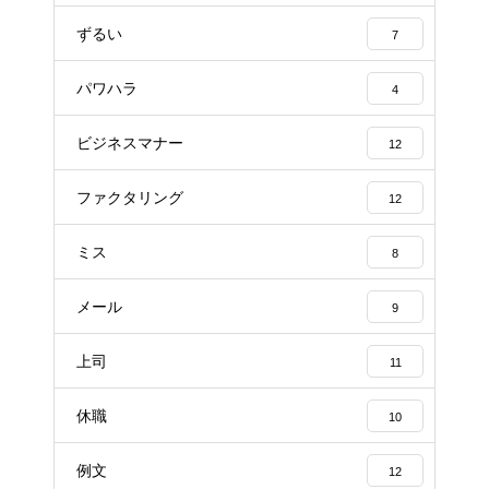
ずるい
7
パワハラ
4
ビジネスマナー
12
ファクタリング
12
ミス
8
メール
9
上司
11
休職
10
例文
12