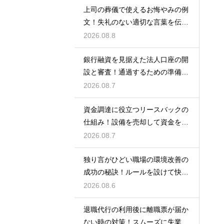
上司の葬儀で使えるお悔やみの例
文！失礼のない適切な言葉を伝え
る例文
2026.08.8
銀行融資を見据えた法人口座の開
設と審査！通過するための準備と
ポイント
2026.08.7
資金調達に役立つリースバックの
仕組み！設備を売却して資金を得
る方法
2026.08.7
独り言がひどい職場の環境改善の
成功の秘訣！ルールを設けて快適
な空間を作る
2026.08.6
退職代行の利用後に離職票が届か
ない時の対策！スムーズに失業保