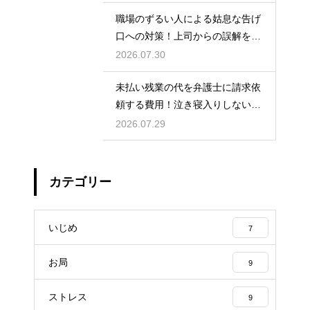
職場のずるい人による姑息な告げ
口への対策！上司からの誤解を解
いて自分の身の潔白を証明する手
2026.07.30
順
未払い残業の代を弁護士に請求依
頼する費用！泣き寝入りしないた
めの知識
2026.07.29
カテゴリー
いじめ
7
お局
9
ストレス
9