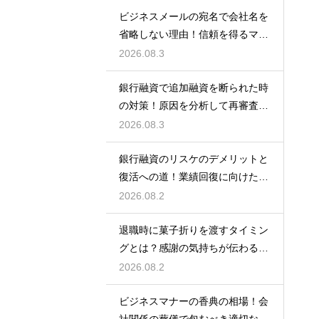
ビジネスメールの宛名で会社名を
省略しない理由！信頼を得るマナ
ー
2026.08.3
銀行融資で追加融資を断られた時
の対策！原因を分析して再審査を
狙う
2026.08.3
銀行融資のリスケのデメリットと
復活への道！業績回復に向けた事
業計画
2026.08.2
退職時に菓子折りを渡すタイミン
グとは？感謝の気持ちが伝わる正
しいマナー
2026.08.2
ビジネスマナーの香典の相場！会
社関係の葬儀で包むべき適切な金