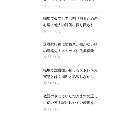
険をもらう
2026.08.6
職場で孤立しても割り切るための
心理！他人の評価に振り回されな
いための術
2026.08.5
退職代行後に離職票が届かない時
の連絡先！スムーズに失業保険を
もらう術
2026.08.5
職場で潔癖症が抱えるストレスの
実態とは？周囲と協調しながら快
適に働く術
2026.08.4
敬語のさせていただきますの正し
い使い方！誤用しやすい表現を理
解する術
2026.08.4