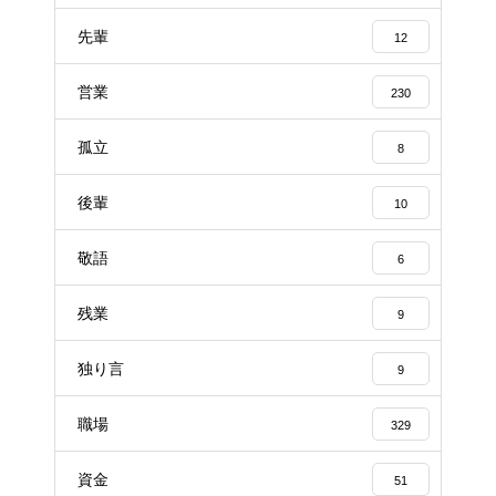
先輩
12
営業
230
孤立
8
後輩
10
敬語
6
残業
9
独り言
9
職場
329
資金
51