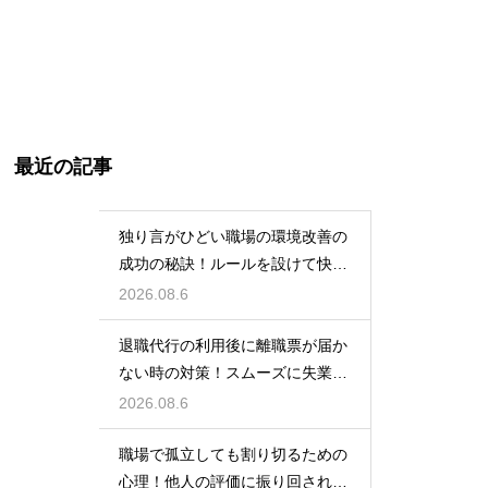
最近の記事
独り言がひどい職場の環境改善の
成功の秘訣！ルールを設けて快適
な空間を作る
2026.08.6
退職代行の利用後に離職票が届か
ない時の対策！スムーズに失業保
険をもらう
2026.08.6
職場で孤立しても割り切るための
心理！他人の評価に振り回されな