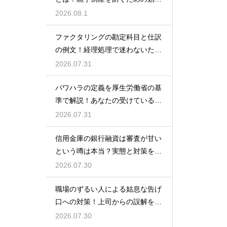
的な対策
2026.08.1
ファクタリングの勘定科目と仕訳
の例文！経理処理で迷わないため
の知識
2026.07.31
パワハラの定義を厚生労働省の基
準で解説！あなたの受けている行
為は該当する？
2026.07.31
信用金庫の銀行融資は審査が甘い
という噂は本当？実態と対策を徹
底解説
2026.07.30
職場のずるい人による姑息な告げ
口への対策！上司からの誤解を解
いて自分の身の潔白を証明する手
2026.07.30