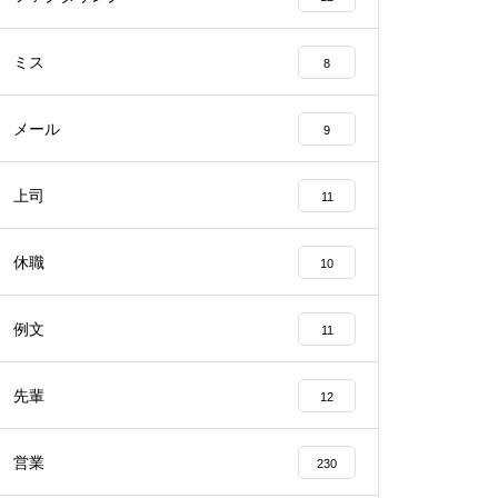
ミス
8
メール
9
上司
11
休職
10
例文
11
先輩
12
営業
230