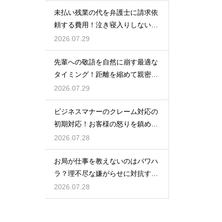
順
未払い残業の代を弁護士に請求依
頼する費用！泣き寝入りしないた
めの知識
2026.07.29
先輩への敬語を自然に崩す最適な
タイミング！距離を縮めて親密な
関係を築くためのステップ
2026.07.29
ビジネスマナーのクレーム対応の
初期対応！お客様の怒りを鎮める
謝罪の形
2026.07.28
お局が仕事を教えないのはパワハ
ラ？理不尽な嫌がらせに対抗する
具体策
2026.07.28