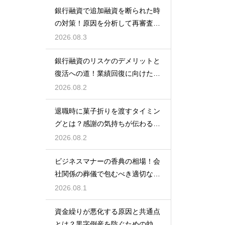
銀行融資で追加融資を断られた時
の対策！原因を分析して再審査を
狙う
2026.08.3
銀行融資のリスケのデメリットと
復活への道！業績回復に向けた事
業計画
2026.08.2
退職時に菓子折りを渡すタイミン
グとは？感謝の気持ちが伝わる正
しいマナー
2026.08.2
ビジネスマナーの香典の相場！会
社関係の葬儀で包むべき適切な金
額の目安
2026.08.1
資金繰りが悪化する原因と共通点
とは？黒字倒産を防ぐための効果