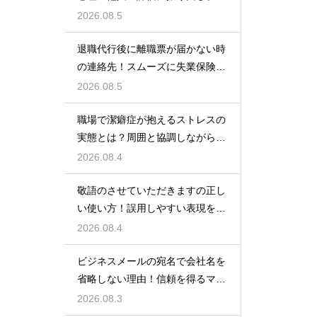
いための術
2026.08.5
退職代行後に離職票が届かない時
の連絡先！スムーズに失業保険を
もらう術
2026.08.5
職場で潔癖症が抱えるストレスの
実態とは？周囲と協調しながら快
適に働く術
2026.08.4
敬語のさせていただきますの正し
い使い方！誤用しやすい表現を理
解する術
2026.08.4
ビジネスメールの宛名で会社名を
省略しない理由！信頼を得るマナ
ー
2026.08.3