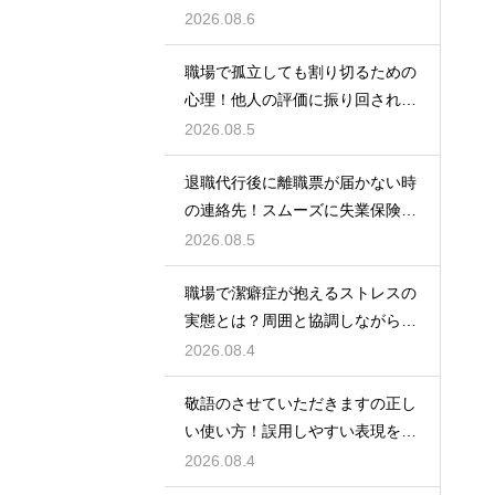
険をもらう
2026.08.6
職場で孤立しても割り切るための
心理！他人の評価に振り回されな
いための術
2026.08.5
退職代行後に離職票が届かない時
の連絡先！スムーズに失業保険を
もらう術
2026.08.5
職場で潔癖症が抱えるストレスの
実態とは？周囲と協調しながら快
適に働く術
2026.08.4
敬語のさせていただきますの正し
い使い方！誤用しやすい表現を理
解する術
2026.08.4