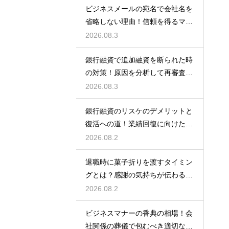
ビジネスメールの宛名で会社名を
省略しない理由！信頼を得るマナ
ー
2026.08.3
銀行融資で追加融資を断られた時
の対策！原因を分析して再審査を
狙う
2026.08.3
銀行融資のリスケのデメリットと
復活への道！業績回復に向けた事
業計画
2026.08.2
退職時に菓子折りを渡すタイミン
グとは？感謝の気持ちが伝わる正
しいマナー
2026.08.2
ビジネスマナーの香典の相場！会
社関係の葬儀で包むべき適切な金