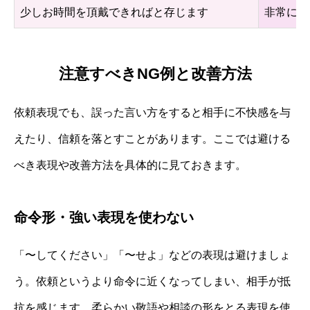
少しお時間を頂戴できればと存じます
非常に丁
注意すべきNG例と改善方法
依頼表現でも、誤った言い方をすると相手に不快感を与
えたり、信頼を落とすことがあります。ここでは避ける
べき表現や改善方法を具体的に見ておきます。
命令形・強い表現を使わない
「〜してください」「〜せよ」などの表現は避けましょ
う。依頼というより命令に近くなってしまい、相手が抵
抗を感じます。柔らかい敬語や相談の形をとる表現を使