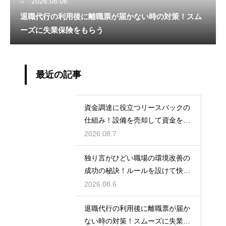
2026.08.06
退職代行の利用後に離職票が届かない時の対策！スム
ーズに失業保険をもらう
最近の記事
資金調達に役立つリースバックの
仕組み！設備を売却して資金を得
る方法
2026.08.7
独り言がひどい職場の環境改善の
成功の秘訣！ルールを設けて快適
な空間を作る
2026.08.6
退職代行の利用後に離職票が届か
ない時の対策！スムーズに失業保