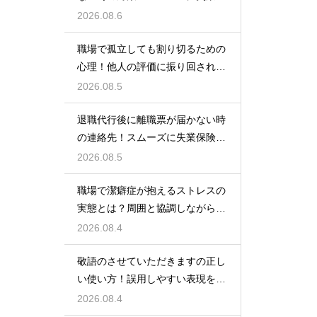
険をもらう
2026.08.6
職場で孤立しても割り切るための
心理！他人の評価に振り回されな
いための術
2026.08.5
退職代行後に離職票が届かない時
の連絡先！スムーズに失業保険を
もらう術
2026.08.5
職場で潔癖症が抱えるストレスの
実態とは？周囲と協調しながら快
適に働く術
2026.08.4
敬語のさせていただきますの正し
い使い方！誤用しやすい表現を理
解する術
2026.08.4