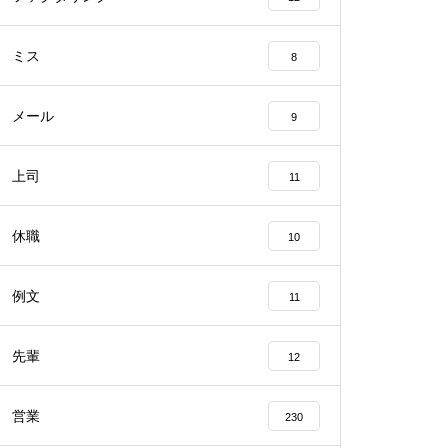
ミス
8
メール
9
上司
11
休職
10
例文
11
先輩
12
営業
230