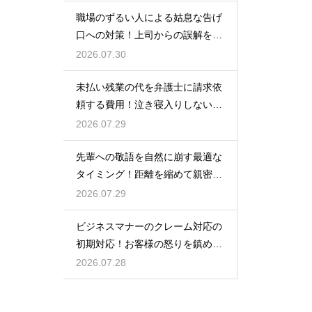
職場のずるい人による姑息な告げ
口への対策！上司からの誤解を解
いて自分の身の潔白を証明する手
2026.07.30
順
未払い残業の代を弁護士に請求依
頼する費用！泣き寝入りしないた
めの知識
2026.07.29
先輩への敬語を自然に崩す最適な
タイミング！距離を縮めて親密な
関係を築くためのステップ
2026.07.29
ビジネスマナーのクレーム対応の
初期対応！お客様の怒りを鎮める
謝罪の形
2026.07.28