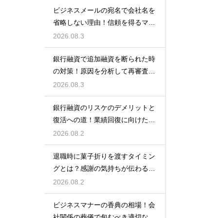
ビジネスメールの宛名で会社名を
省略しない理由！信頼を得るマナ
ー
2026.08.3
銀行融資で追加融資を断られた時
の対策！原因を分析して再審査を
狙う
2026.08.3
銀行融資のリスケのデメリットと
復活への道！業績回復に向けた事
業計画
2026.08.2
退職時に菓子折りを渡すタイミン
グとは？感謝の気持ちが伝わる正
しいマナー
2026.08.2
ビジネスマナーの香典の相場！会
社関係の葬儀で包むべき適切な金