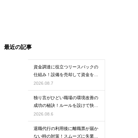
最近の記事
資金調達に役立つリースバックの
仕組み！設備を売却して資金を得
る方法
2026.08.7
独り言がひどい職場の環境改善の
成功の秘訣！ルールを設けて快適
な空間を作る
2026.08.6
退職代行の利用後に離職票が届か
ない時の対策！スムーズに失業保