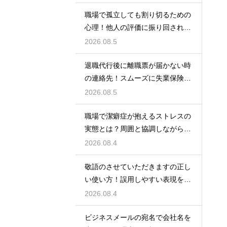
職場で孤立しても割り切るための
心理！他人の評価に振り回されな
いための術
2026.08.5
退職代行後に離職票が届かない時
の連絡先！スムーズに失業保険を
もらう術
2026.08.5
職場で潔癖症が抱えるストレスの
実態とは？周囲と協調しながら快
適に働く術
2026.08.4
敬語のさせていただきますの正し
い使い方！誤用しやすい表現を理
解する術
2026.08.4
ビジネスメールの宛名で会社名を