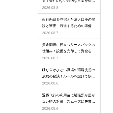
文！失礼のない適切な言葉を伝え
る例文
2026.08.8
銀行融資を見据えた法人口座の開
設と審査！通過するための準備と
ポイント
2026.08.7
資金調達に役立つリースバックの
仕組み！設備を売却して資金を得
る方法
2026.08.7
独り言がひどい職場の環境改善の
成功の秘訣！ルールを設けて快適
な空間を作る
2026.08.6
退職代行の利用後に離職票が届か
ない時の対策！スムーズに失業保
険をもらう
2026.08.6