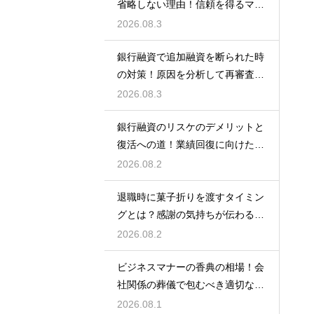
省略しない理由！信頼を得るマナ
ー
2026.08.3
銀行融資で追加融資を断られた時
の対策！原因を分析して再審査を
狙う
2026.08.3
銀行融資のリスケのデメリットと
復活への道！業績回復に向けた事
業計画
2026.08.2
退職時に菓子折りを渡すタイミン
グとは？感謝の気持ちが伝わる正
しいマナー
2026.08.2
ビジネスマナーの香典の相場！会
社関係の葬儀で包むべき適切な金
額の目安
2026.08.1