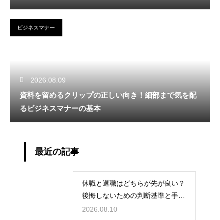
ビジネスマナー
2026.08.09
資料を留めるクリップの正しい向き！細部まで気を配
るビジネスマナーの基本
最近の記事
休職と退職はどちらが先が良い？
後悔しないための判断基準と手続
きの流れ
2026.08.10