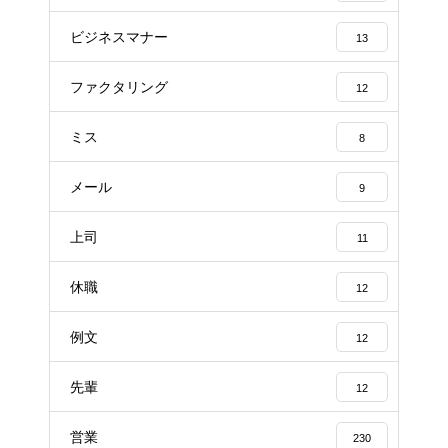
ビジネスマナー
13
ファクタリング
12
ミス
8
メール
9
上司
11
休職
12
例文
12
先輩
12
営業
230