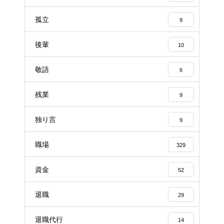
孤立
9
後輩
10
敬語
6
残業
9
独り言
9
職場
329
資金
52
退職
29
退職代行
14