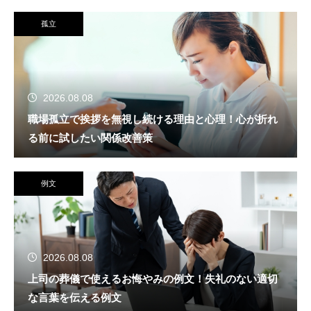
孤立
2026.08.08
職場孤立で挨拶を無視し続ける理由と心理！心が折れ
る前に試したい関係改善策
例文
2026.08.08
上司の葬儀で使えるお悔やみの例文！失礼のない適切
な言葉を伝える例文