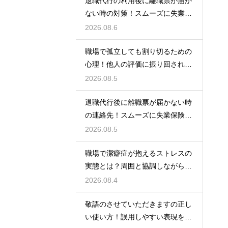
退職代行の利用後に離職票が届か
ない時の対策！スムーズに失業保
険をもらう
2026.08.6
職場で孤立しても割り切るための
心理！他人の評価に振り回されな
いための術
2026.08.5
退職代行後に離職票が届かない時
の連絡先！スムーズに失業保険を
もらう術
2026.08.5
職場で潔癖症が抱えるストレスの
実態とは？周囲と協調しながら快
適に働く術
2026.08.4
敬語のさせていただきますの正し
い使い方！誤用しやすい表現を理