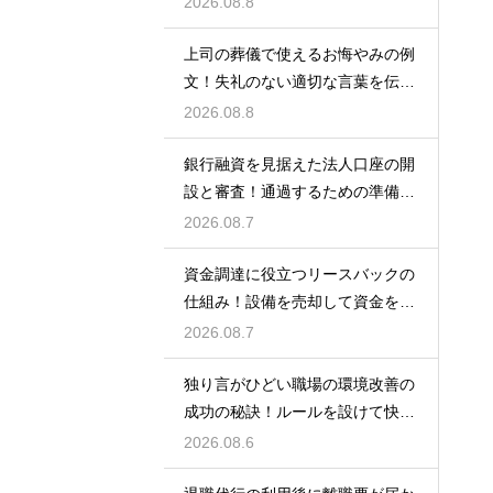
2026.08.8
上司の葬儀で使えるお悔やみの例
文！失礼のない適切な言葉を伝え
る例文
2026.08.8
銀行融資を見据えた法人口座の開
設と審査！通過するための準備と
ポイント
2026.08.7
資金調達に役立つリースバックの
仕組み！設備を売却して資金を得
る方法
2026.08.7
独り言がひどい職場の環境改善の
成功の秘訣！ルールを設けて快適
な空間を作る
2026.08.6