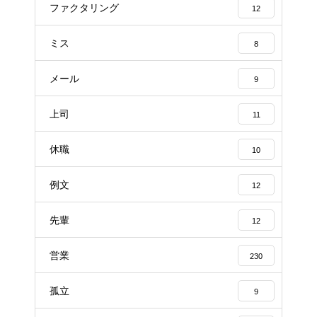
ファクタリング
12
ミス
8
メール
9
上司
11
休職
10
例文
12
先輩
12
営業
230
孤立
9