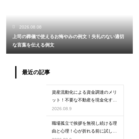
2026.08.08
上司の葬儀で使えるお悔やみの例文！失礼のない適切
な言葉を伝える例文
最近の記事
資産流動化による資金調達のメリ
ット！不要な不動産を現金化する
仕組み
2026.08.9
職場孤立で挨拶を無視し続ける理
由と心理！心が折れる前に試した
い関係改善策