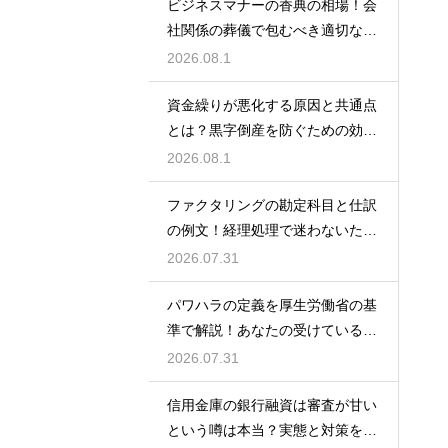
ビジネスマナーの香典の相場！会
社関係の葬儀で包むべき適切な金
額の目安
2026.08.1
資金繰りが悪化する原因と共通点
とは？黒字倒産を防ぐための効果
的な対策
2026.08.1
ファクタリングの勘定科目と仕訳
の例文！経理処理で迷わないため
の知識
2026.07.31
パワハラの定義を厚生労働省の基
準で解説！あなたの受けている行
為は該当する？
2026.07.31
信用金庫の銀行融資は審査が甘い
という噂は本当？実態と対策を徹