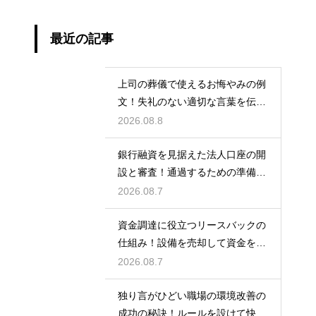
最近の記事
上司の葬儀で使えるお悔やみの例
文！失礼のない適切な言葉を伝え
る例文
2026.08.8
銀行融資を見据えた法人口座の開
設と審査！通過するための準備と
ポイント
2026.08.7
資金調達に役立つリースバックの
仕組み！設備を売却して資金を得
る方法
2026.08.7
独り言がひどい職場の環境改善の
成功の秘訣！ルールを設けて快適