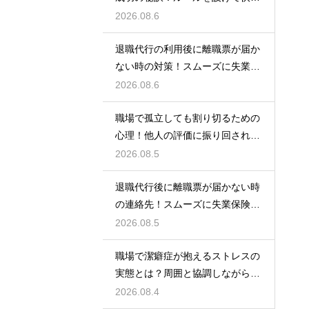
な空間を作る
2026.08.6
退職代行の利用後に離職票が届か
ない時の対策！スムーズに失業保
険をもらう
2026.08.6
職場で孤立しても割り切るための
心理！他人の評価に振り回されな
いための術
2026.08.5
退職代行後に離職票が届かない時
の連絡先！スムーズに失業保険を
もらう術
2026.08.5
職場で潔癖症が抱えるストレスの
実態とは？周囲と協調しながら快
適に働く術
2026.08.4