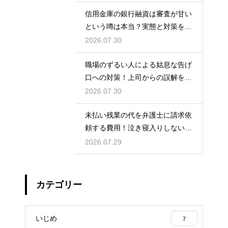
信用金庫の銀行融資は審査が甘い
という噂は本当？実態と対策を徹
底解説
2026.07.30
職場のずるい人による姑息な告げ
口への対策！上司からの誤解を解
いて自分の身の潔白を証明する手
2026.07.30
順
未払い残業の代を弁護士に請求依
頼する費用！泣き寝入りしないた
めの知識
2026.07.29
カテゴリー
いじめ
7