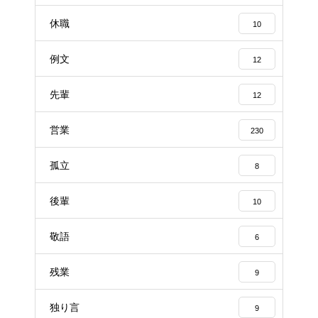
休職
10
例文
12
先輩
12
営業
230
孤立
8
後輩
10
敬語
6
残業
9
独り言
9