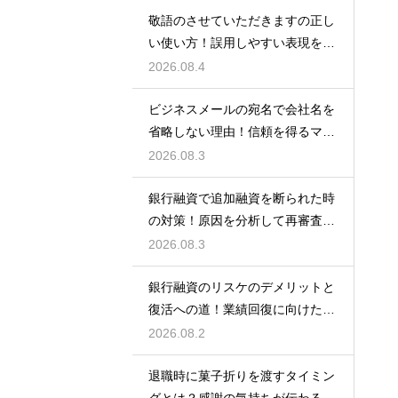
敬語のさせていただきますの正し
い使い方！誤用しやすい表現を理
解する術
2026.08.4
ビジネスメールの宛名で会社名を
省略しない理由！信頼を得るマナ
ー
2026.08.3
銀行融資で追加融資を断られた時
の対策！原因を分析して再審査を
狙う
2026.08.3
銀行融資のリスケのデメリットと
復活への道！業績回復に向けた事
業計画
2026.08.2
退職時に菓子折りを渡すタイミン
グとは？感謝の気持ちが伝わる正