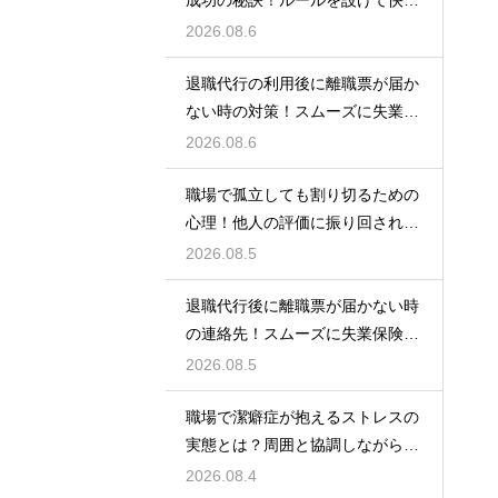
成功の秘訣！ルールを設けて快適
な空間を作る
2026.08.6
退職代行の利用後に離職票が届か
ない時の対策！スムーズに失業保
険をもらう
2026.08.6
職場で孤立しても割り切るための
心理！他人の評価に振り回されな
いための術
2026.08.5
退職代行後に離職票が届かない時
の連絡先！スムーズに失業保険を
もらう術
2026.08.5
職場で潔癖症が抱えるストレスの
実態とは？周囲と協調しながら快
適に働く術
2026.08.4