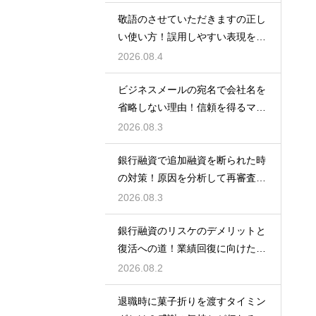
敬語のさせていただきますの正し
い使い方！誤用しやすい表現を理
解する術
2026.08.4
ビジネスメールの宛名で会社名を
省略しない理由！信頼を得るマナ
ー
2026.08.3
銀行融資で追加融資を断られた時
の対策！原因を分析して再審査を
狙う
2026.08.3
銀行融資のリスケのデメリットと
復活への道！業績回復に向けた事
業計画
2026.08.2
退職時に菓子折りを渡すタイミン