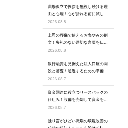
職場孤立で挨拶を無視し続ける理
由と心理！心が折れる前に試した
い関係改善策
2026.08.8
上司の葬儀で使えるお悔やみの例
文！失礼のない適切な言葉を伝え
る例文
2026.08.8
銀行融資を見据えた法人口座の開
設と審査！通過するための準備と
ポイント
2026.08.7
資金調達に役立つリースバックの
仕組み！設備を売却して資金を得
る方法
2026.08.7
独り言がひどい職場の環境改善の