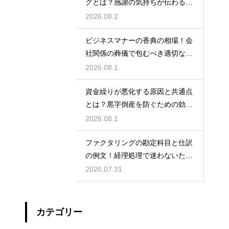
グとは？感謝の気持ちが伝わる正
しいマナー
2026.08.2
ビジネスマナーの香典の相場！会
社関係の葬儀で包むべき適切な金
額の目安
2026.08.1
資金繰りが悪化する原因と共通点
とは？黒字倒産を防ぐための効果
的な対策
2026.08.1
ファクタリングの勘定科目と仕訳
の例文！経理処理で迷わないため
の知識
2026.07.31
カテゴリー