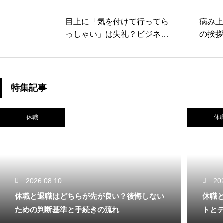
目上に「気を付けて行ってら
病み上
っしゃい」は失礼？ビジネス
の挨拶
での適切な見送り表現
る感謝
特集記事
休職
休
2026.08.10
20
休職と退職はどちらが先が良い？後悔しない
休職
ための判断基準と手続きの流れ
トと