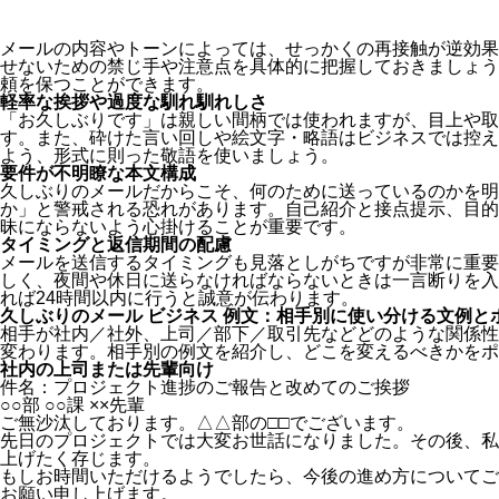
メールの内容やトーンによっては、せっかくの再接触が逆効果
せないための禁じ手や注意点を具体的に把握しておきましょう
頼を保つことができます。
軽率な挨拶や過度な馴れ馴れしさ
「お久しぶりです」は親しい間柄では使われますが、目上や取
す。また、砕けた言い回しや絵文字・略語はビジネスでは控え
よう、形式に則った敬語を使いましょう。
要件が不明瞭な本文構成
久しぶりのメールだからこそ、何のために送っているのかを明
か」と警戒される恐れがあります。自己紹介と接点提示、目的
昧にならないよう心掛けることが重要です。
タイミングと返信期間の配慮
メールを送信するタイミングも見落としがちですが非常に重要
しく、夜間や休日に送らなければならないときは一言断りを入
れば24時間以内に行うと誠意が伝わります。
久しぶりのメール ビジネス 例文：相手別に使い分ける文例と
相手が社内／社外、上司／部下／取引先などどのような関係性
変わります。相手別の例文を紹介し、どこを変えるべきかをポ
社内の上司または先輩向け
件名：プロジェクト進捗のご報告と改めてのご挨拶
○○部 ○○課 ××先輩
ご無沙汰しております。△△部の□□でございます。
先日のプロジェクトでは大変お世話になりました。その後、私
上げたく存じます。
もしお時間いただけるようでしたら、今後の進め方についてご
お願い申し上げます。