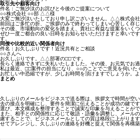
取引先や顧客向け
件名：ご無沙汰のお詫びと今後のご提案について
○○株式会社 ○○部 △△様
大変ご無沙汰いたしており申し訳ございません。△△株式会社
前回はご多忙の折、ご挨拶のみで終わってしまい心苦しく存じ
その後、市場動向の変化を踏まえ、貴社に有益な提案をいくつ
ぜひ一度ご都合の良い日時をお知らせいただけますと幸いです
す。
同僚や比較的近い関係者向け
件名：お久しぶりです！近況共有とご相談
○○さんへ
お久しぶりです。△△部署の□□です。
長らく連絡できずに失礼いたしました。その後、お元気でお過
私は最近、□□案件の担当になり、○○のことでご意見を伺いた
お忙しい中恐縮ですが、少しお時間を頂けますでしょうか。よ
まとめ
久しぶりのメールをビジネスで送る際は、挨拶文で時間が空い
去の接点を明確にし、要件を簡潔に伝えることが成功の鍵です
選び、本文構成を整理することで誠実な印象を与えることがで
また、相手との関係性に応じて敬語・語彙を調整し、メールの
慮することで、ビジネスメールとしての質は格段に上がります
せてアレンジし、久しぶりの連絡を好機と捉えて関係を再構築