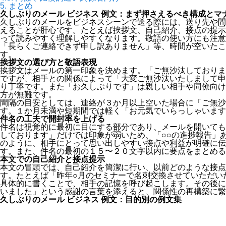
5.
まとめ
久しぶりのメール ビジネス 例文：まず押さえるべき構成とマ
久しぶりのメールをビジネスシーンで送る際には、送り先や間
えることが肝心です。たとえば挨拶文、自己紹介、接点の提示
って読みやすく理解しやすくなります。敬語の使い方にも注意
「長らくご連絡できず申し訳ありません」等、時間が空いたこ
す。
挨拶文の選び方と敬語表現
挨拶文はメールの第一印象を決めます。「ご無沙汰しておりま
ですが、相手との関係によって「大変ご無沙汰いたしまして申
り丁寧です。また「お久しぶりです」は親しい相手や同僚向け
方が無難です。
間隔の目安としては、連絡が３か月以上空いた場合に「ご無沙
す。１か月未満や短期間では軽く「お元気でいらっしゃいます
件名の工夫で開封率を上げる
件名は視覚的に最初に目にする部分であり、メールを開いても
しております」だけでは印象が弱いため、「○○の進捗報告」
のように、相手にとって思い出しやすい接点や利益が明確に伝
す。また、件名の最初の１５〜２０文字以内に要点をまとめる
本文での自己紹介と接点提示
本文の冒頭では、自己紹介を簡潔に行い、以前どのような接点
す。たとえば「昨年○月のセミナーで名刺交換させていただい
具体的に書くことで、相手の記憶を呼び起こします。その後に
いました」という感謝の言葉を添えると、関係性の再構築に繋
久しぶりのメール ビジネス 例文：目的別の例文集