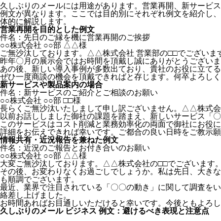
久しぶりのメールには用途があります。営業再開、新サービス
例文が異なります。ここでは目的別にそれぞれ例文を紹介し、
体的に解説します。
営業再開を目的とした例文
件名：先日のご縁を機に営業再開のご挨拶
○○株式会社 ○○部 △△様
ご無沙汰しております。△△株式会社 営業部の□□でございま
昨年〇月の展示会ではお時間を頂戴し誠にありがとうございま
あの後、新しい導入事例が多数出ており、貴社のお役に立てる
ぜひ一度商談の機会を頂戴できればと存じます。何卒よろしく
新サービスや製品案内の場合
件名：新サービスのご紹介とご相談のお願い
○○株式会社 ○○部 □□様
長らくご無沙汰いたしまして申し訳ございません。△△株式会
以前お話ししました御社の課題を踏まえ、新しいサービス「〇
このサービスはコスト削減と業務効率化の両面で御社にお役に
詳細をお伝えできれば幸いです。ご都合の良い日時をご教示願
情報共有・近況報告を兼ねた例文
件名：近況のご報告とお付き合いのお願い
○○株式会社 ○○部 △△様
大変ご無沙汰しております。△△株式会社の□□でございます
その後、お変わりなくお過ごしでしょうか。私は先日、大きな
も順調でございます。
最近、業界で注目されている「〇〇の動き」に関して調査をい
絡差し上げました。
お時間あればお目通しいただけると幸いです。今後ともよろし
久しぶりのメール ビジネス 例文：避けるべき表現と注意点