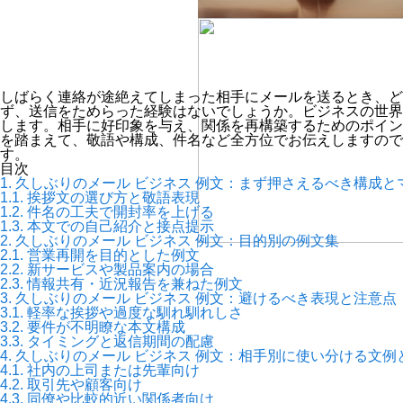
しばらく連絡が途絶えてしまった相手にメールを送るとき、ど
ず、送信をためらった経験はないでしょうか。ビジネスの世界
します。相手に好印象を与え、関係を再構築するためのポイン
を踏まえて、敬語や構成、件名など全方位でお伝えしますので
す。
目次
1.
久しぶりのメール ビジネス 例文：まず押さえるべき構成と
1.1.
挨拶文の選び方と敬語表現
1.2.
件名の工夫で開封率を上げる
1.3.
本文での自己紹介と接点提示
2.
久しぶりのメール ビジネス 例文：目的別の例文集
2.1.
営業再開を目的とした例文
2.2.
新サービスや製品案内の場合
2.3.
情報共有・近況報告を兼ねた例文
3.
久しぶりのメール ビジネス 例文：避けるべき表現と注意点
3.1.
軽率な挨拶や過度な馴れ馴れしさ
3.2.
要件が不明瞭な本文構成
3.3.
タイミングと返信期間の配慮
4.
久しぶりのメール ビジネス 例文：相手別に使い分ける文例
4.1.
社内の上司または先輩向け
4.2.
取引先や顧客向け
4.3.
同僚や比較的近い関係者向け