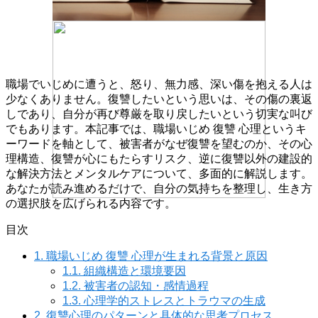
職場でいじめに遭うと、怒り、無力感、深い傷を抱える人は
少なくありません。復讐したいという思いは、その傷の裏返
しであり、自分が再び尊厳を取り戻したいという切実な叫び
でもあります。本記事では、職場いじめ 復讐 心理というキ
ーワードを軸として、被害者がなぜ復讐を望むのか、その心
理構造、復讐が心にもたらすリスク、逆に復讐以外の建設的
な解決方法とメンタルケアについて、多面的に解説します。
あなたが読み進めるだけで、自分の気持ちを整理し、生き方
の選択肢を広げられる内容です。
目次
1.
職場いじめ 復讐 心理が生まれる背景と原因
1.1.
組織構造と環境要因
1.2.
被害者の認知・感情過程
1.3.
心理学的ストレスとトラウマの生成
2.
復讐心理のパターンと具体的な思考プロセス