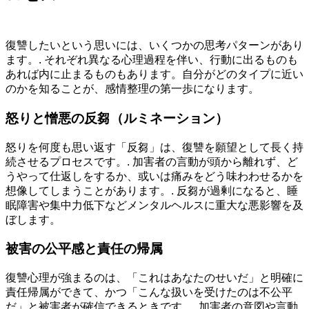
復讐したいという思いには、いくつかの思考パターンがあり
ます。. それぞれ異なる心理過程を伴い、行動に出るものも
あれば内に止まるものもあります。自分がどのタイプに近い
のかを知ることが、感情整理の第一歩になります。
怒りと憎悪の反芻（ルミネーション）
怒りを何度も思い返す「反芻」は、復讐を願望として長く持
続させるプロセスです。. 加害者の言動が頭から離れず、ど
うやって仕返しをするか、或いは痛みをどう味わわせるかを
想像してしまうことがあります。. 反芻が過剰になると、睡
眠障害や集中力低下などメンタルヘルスに重大な悪影響を及
ぼします。
被害の公平感と責任の帰属
復讐心理が強まるのは、「これはあなたのせいだ」と明確に
責任帰属ができて、かつ「こんな扱いを受けたのは不公平
だ」と被害者が確信できるときです。. 加害者の意図や言動