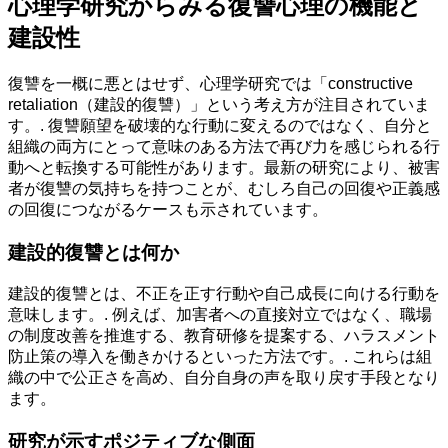
心理学研究からみる復讐心理の機能と
建設性
復讐を一概に悪とはせず、心理学研究では「constructive
retaliation（建設的復讐）」という考え方が注目されていま
す。. 復讐願望を破壊的な行動に変えるのではなく、自分と
組織の両方にとって意味のある方法で再び力を感じられる行
動へと転換する可能性があります。最新の研究により、被害
者が復讐の気持ちを持つことが、むしろ自己の回復や正義感
の回復につながるケースも示されています。
建設的復讐とは何か
建設的復讐とは、不正を正す行動や自己成長に向ける行動を
意味します。. 例えば、加害者への直接対立ではなく、職場
の制度改善を推進する、教育研修を提案する、ハラスメント
防止策の導入を働きかけるといった方法です。. これらは組
織の中で公正さを高め、自分自身の声を取り戻す手段となり
ます。
研究が示すポジティブな側面