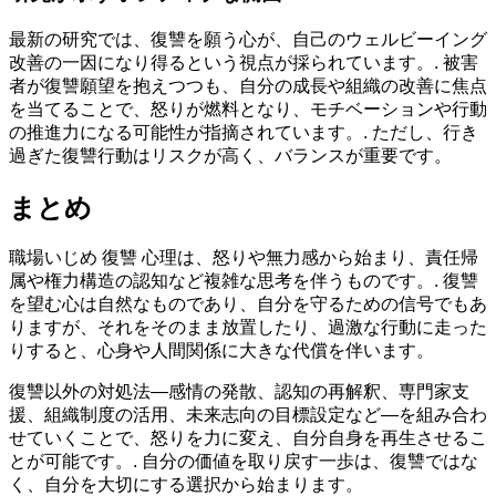
最新の研究では、復讐を願う心が、自己のウェルビーイング
改善の一因になり得るという視点が採られています。. 被害
者が復讐願望を抱えつつも、自分の成長や組織の改善に焦点
を当てることで、怒りが燃料となり、モチベーションや行動
の推進力になる可能性が指摘されています。. ただし、行き
過ぎた復讐行動はリスクが高く、バランスが重要です。
まとめ
職場いじめ 復讐 心理は、怒りや無力感から始まり、責任帰
属や権力構造の認知など複雑な思考を伴うものです。. 復讐
を望む心は自然なものであり、自分を守るための信号でもあ
りますが、それをそのまま放置したり、過激な行動に走った
りすると、心身や人間関係に大きな代償を伴います。
復讐以外の対処法—感情の発散、認知の再解釈、専門家支
援、組織制度の活用、未来志向の目標設定など—を組み合わ
せていくことで、怒りを力に変え、自分自身を再生させるこ
とが可能です。. 自分の価値を取り戻す一歩は、復讐ではな
く、自分を大切にする選択から始まります。