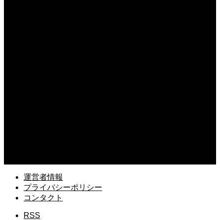
2026.08.09
資産流動化による資金調達のメリット！不要な不動産を現金化する仕組み
2026.08.08
職場孤立で挨拶を無視し続ける理由と心理！心が折れる前に試したい関係改善策
2026.08.08
上司の葬儀で使えるお悔やみの例文！失礼のない適切な言葉を伝える例文
2026.08.07
銀行融資を見据えた法人口座の開設と審査！通過するための準備とポイント
2026.08.07
資金調達に役立つリースバックの仕組み！設備を売却して資金を得る方法
運営者情報
プライバシーポリシー
コンタクト
RSS