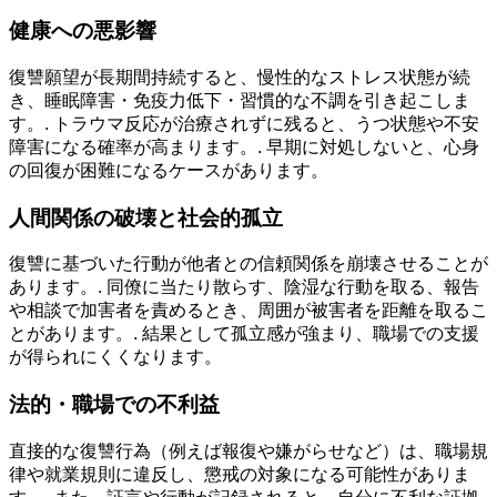
健康への悪影響
復讐願望が長期間持続すると、慢性的なストレス状態が続
き、睡眠障害・免疫力低下・習慣的な不調を引き起こしま
す。. トラウマ反応が治療されずに残ると、うつ状態や不安
障害になる確率が高まります。. 早期に対処しないと、心身
の回復が困難になるケースがあります。
人間関係の破壊と社会的孤立
復讐に基づいた行動が他者との信頼関係を崩壊させることが
あります。. 同僚に当たり散らす、陰湿な行動を取る、報告
や相談で加害者を責めるとき、周囲が被害者を距離を取るこ
とがあります。. 結果として孤立感が強まり、職場での支援
が得られにくくなります。
法的・職場での不利益
直接的な復讐行為（例えば報復や嫌がらせなど）は、職場規
律や就業規則に違反し、懲戒の対象になる可能性がありま