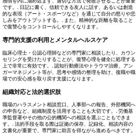
感情を内に溜め込まず、適切な方法で発散させることが重要
です。. 日記に書く、信頼できる友人に話す、あるいは創造
的な表現（アート・スポーツなど）を通じて自分の怒りや悲
しみをアウトプットする。. また、精神的な距離を取ること
で復讐心をコントロールしやすくなります。
専門的支援の利用とメンタルヘルスケア
臨床心理士・公認心理師などの専門家に相談したり、カウン
セリングを受けたりすることが、復讐心理を健全に処理する
上で非常に有効です。. 認知行動療法やトラウマ治療、アン
ガーマネジメント等が、思考や感情の整理を助け、復職や職
場での安心感を取り戻す支援になります。
組織対応と法的選択肢
職場のハラスメント相談窓口、人事部への報告、外部機関へ
の申告など、組織制度を活用することも大切です。. 労働基
準監督署やその他の公的機関への相談を選ぶこともできま
す。. 法的手段を取る際は証拠の保存、記録化、相談内容の
文書化が重要で、専門家に助言を得ながら進めるべきです。