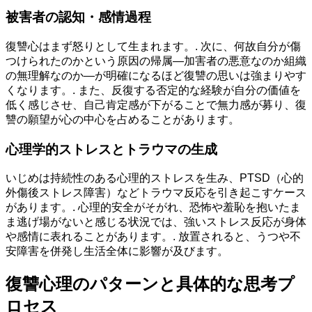
被害者の認知・感情過程
復讐心はまず怒りとして生まれます。. 次に、何故自分が傷
つけられたのかという原因の帰属—加害者の悪意なのか組織
の無理解なのか—が明確になるほど復讐の思いは強まりやす
くなります。. また、反復する否定的な経験が自分の価値を
低く感じさせ、自己肯定感が下がることで無力感が募り、復
讐の願望が心の中心を占めることがあります。
心理学的ストレスとトラウマの生成
いじめは持続性のある心理的ストレスを生み、PTSD（心的
外傷後ストレス障害）などトラウマ反応を引き起こすケース
があります。. 心理的安全がそがれ、恐怖や羞恥を抱いたま
ま逃げ場がないと感じる状況では、強いストレス反応が身体
や感情に表れることがあります。. 放置されると、うつや不
安障害を併発し生活全体に影響が及びます。
復讐心理のパターンと具体的な思考プ
ロセス