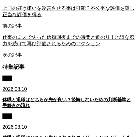
上司の好き嫌いを改善させる事は可能？不公平な評価を覆し
正当な評価を得る
前の記事
仕事のミスで失った信頼回復までの時間と道のり！地道な努
力を続けて再び評価されるためのアクション
次の記事
特集記事
休職
2026.08.10
休職と退職はどちらが先が良い？後悔しないための判断基準と
手続きの流れ
休職
2026.08.10