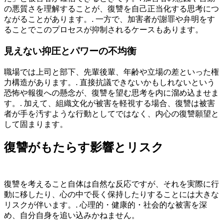
の悪質さを理解することが、復讐を自己正当化する思考につ
ながることがあります。. 一方で、加害者が謝罪や弁明をす
ることでこのプロセスが抑制されるケースもあります。
見えない抑圧とパワーの不均衡
職場では上司と部下、先輩後輩、年齢や立場の差といった権
力構造があります。. 直接抗議できないかもしれないという
恐怖や報復への懸念が、復讐を望む思考を内に溜め込ませま
す。. 加えて、組織文化が被害を軽視する場合、復讐は被害
者が手を汚すような行動としてではなく、内心の復讐願望と
して固まります。
復讐がもたらす影響とリスク
復讐を考えること自体は自然な反応ですが、それを実際に行
動に移したり、心の中で長く保持したりすることには大きな
リスクが伴います。. 心理的・健康的・社会的な被害を深
め、自分自身を追い込みかねません。