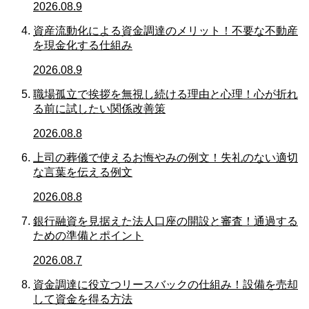
2026.08.9
資産流動化による資金調達のメリット！不要な不動産
を現金化する仕組み
2026.08.9
職場孤立で挨拶を無視し続ける理由と心理！心が折れ
る前に試したい関係改善策
2026.08.8
上司の葬儀で使えるお悔やみの例文！失礼のない適切
な言葉を伝える例文
2026.08.8
銀行融資を見据えた法人口座の開設と審査！通過する
ための準備とポイント
2026.08.7
資金調達に役立つリースバックの仕組み！設備を売却
して資金を得る方法