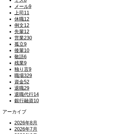
ミス
8
メール
9
上司
11
休職
12
例文
12
先輩
12
営業
230
孤立
9
後輩
10
敬語
6
残業
9
独り言
9
職場
329
資金
52
退職
29
退職代行
14
銀行融資
10
アーカイブ
2026年8月
2026年7月