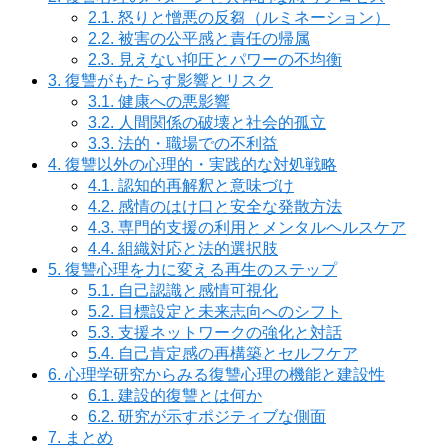
2.1.
怒りと憎悪の反芻（ルミネーション）
2.2.
被害の公平感と責任の帰属
2.3.
見えない抑圧とパワーの不均衡
3.
復讐がもたらす影響とリスク
3.1.
健康への悪影響
3.2.
人間関係の破壊と社会的孤立
3.3.
法的・職場での不利益
4.
復讐以外の心理的・実践的な対処戦略
4.1.
認知的再解釈と意味づけ
4.2.
感情のはけ口と安全な発散方法
4.3.
専門的支援の利用とメンタルヘルスケア
4.4.
組織対応と法的選択肢
5.
復讐心理を力に変える再生のステップ
5.1.
自己認識と感情可視化
5.2.
目標設定と未来志向へのシフト
5.3.
支援ネットワークの強化と対話
5.4.
自己肯定感の再構築とセルフケア
6.
心理学研究からみる復讐心理の機能と建設性
6.1.
建設的復讐とは何か
6.2.
研究が示すポジティブな側面
7.
まとめ