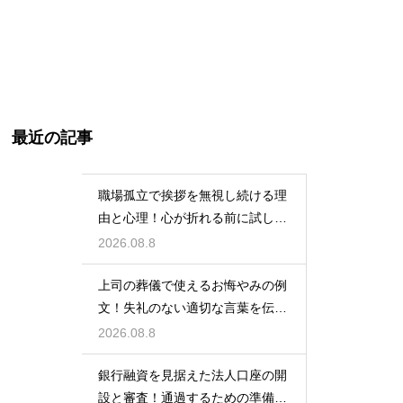
最近の記事
職場孤立で挨拶を無視し続ける理
由と心理！心が折れる前に試した
い関係改善策
2026.08.8
上司の葬儀で使えるお悔やみの例
文！失礼のない適切な言葉を伝え
る例文
2026.08.8
銀行融資を見据えた法人口座の開
設と審査！通過するための準備と