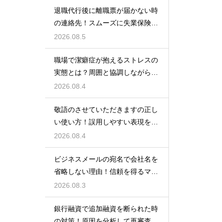
退職代行後に離職票が届かない時
の連絡先！スムーズに失業保険を
もらう術
2026.08.5
職場で潔癖症が抱えるストレスの
実態とは？周囲と協調しながら快
適に働く術
2026.08.4
敬語のさせていただきますの正し
い使い方！誤用しやすい表現を理
解する術
2026.08.4
ビジネスメールの宛名で会社名を
省略しない理由！信頼を得るマナ
ー
2026.08.3
銀行融資で追加融資を断られた時
の対策！原因を分析して再審査を