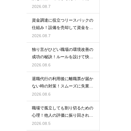
ポイント
2026.08.7
資金調達に役立つリースバックの
仕組み！設備を売却して資金を得
る方法
2026.08.7
独り言がひどい職場の環境改善の
成功の秘訣！ルールを設けて快適
な空間を作る
2026.08.6
退職代行の利用後に離職票が届か
ない時の対策！スムーズに失業保
険をもらう
2026.08.6
職場で孤立しても割り切るための
心理！他人の評価に振り回されな
いための術
2026.08.5