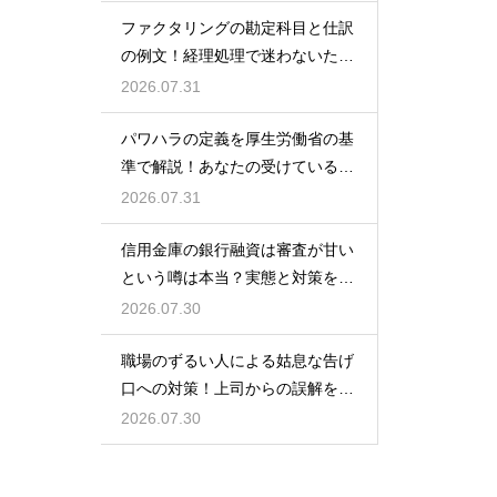
ファクタリングの勘定科目と仕訳
の例文！経理処理で迷わないため
の知識
2026.07.31
パワハラの定義を厚生労働省の基
準で解説！あなたの受けている行
為は該当する？
2026.07.31
信用金庫の銀行融資は審査が甘い
という噂は本当？実態と対策を徹
底解説
2026.07.30
職場のずるい人による姑息な告げ
口への対策！上司からの誤解を解
いて自分の身の潔白を証明する手
2026.07.30
順