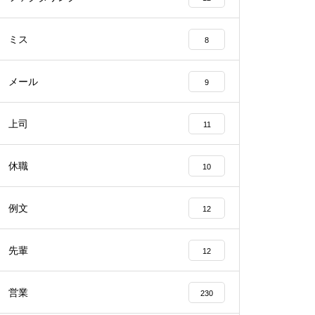
ミス
8
メール
9
上司
11
休職
10
例文
12
先輩
12
営業
230