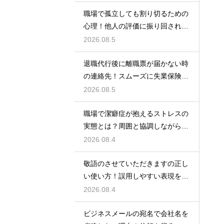
職場で孤立しても割り切るための
心理！他人の評価に振り回されな
いための術
2026.08.5
退職代行後に離職票が届かない時
の連絡先！スムーズに失業保険を
もらう術
2026.08.5
職場で潔癖症が抱えるストレスの
実態とは？周囲と協調しながら快
適に働く術
2026.08.4
敬語のさせていただきますの正し
い使い方！誤用しやすい表現を理
解する術
2026.08.4
ビジネスメールの宛名で会社名を