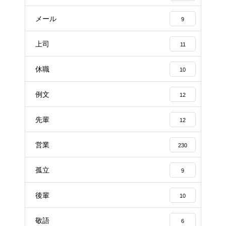
メール
9
上司
11
休職
10
例文
12
先輩
12
営業
230
孤立
9
後輩
10
敬語
6