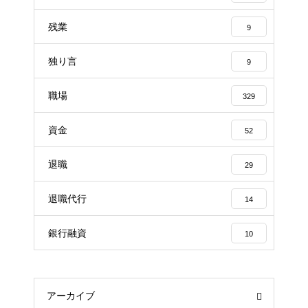
残業
9
独り言
9
職場
329
資金
52
退職
29
退職代行
14
銀行融資
10
アーカイブ