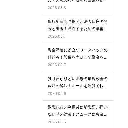
る例文
2026.08.8
銀行融資を見据えた法人口座の開
設と審査！通過するための準備と
ポイント
2026.08.7
資金調達に役立つリースバックの
仕組み！設備を売却して資金を得
る方法
2026.08.7
独り言がひどい職場の環境改善の
成功の秘訣！ルールを設けて快適
な空間を作る
2026.08.6
退職代行の利用後に離職票が届か
ない時の対策！スムーズに失業保
険をもらう
2026.08.6