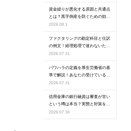
資金繰りが悪化する原因と共通点
とは？黒字倒産を防ぐための効果
的な対策
2026.08.1
ファクタリングの勘定科目と仕訳
の例文！経理処理で迷わないため
の知識
2026.07.31
パワハラの定義を厚生労働省の基
準で解説！あなたの受けている行
為は該当する？
2026.07.31
信用金庫の銀行融資は審査が甘い
という噂は本当？実態と対策を徹
底解説
2026.07.30