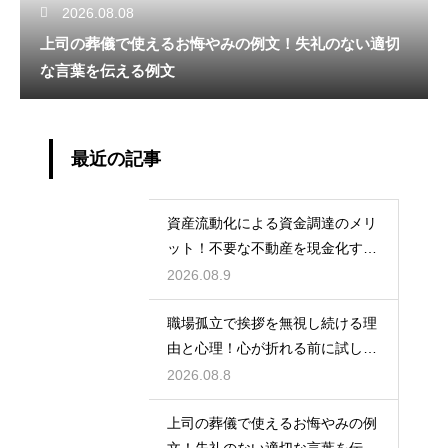
2026.08.08
上司の葬儀で使えるお悔やみの例文！失礼のない適切
な言葉を伝える例文
最近の記事
資産流動化による資金調達のメリ
ット！不要な不動産を現金化する
仕組み
2026.08.9
職場孤立で挨拶を無視し続ける理
由と心理！心が折れる前に試した
い関係改善策
2026.08.8
上司の葬儀で使えるお悔やみの例
文！失礼のない適切な言葉を伝え