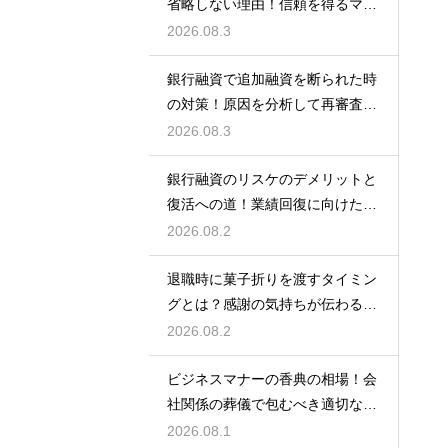
省略しない理由！信頼を得るマナ
ー
2026.08.3
銀行融資で追加融資を断られた時
の対策！原因を分析して再審査を
狙う
2026.08.3
銀行融資のリスケのデメリットと
復活への道！業績回復に向けた事
業計画
2026.08.2
退職時に菓子折りを渡すタイミン
グとは？感謝の気持ちが伝わる正
しいマナー
2026.08.2
ビジネスマナーの香典の相場！会
社関係の葬儀で包むべき適切な金
額の目安
2026.08.1