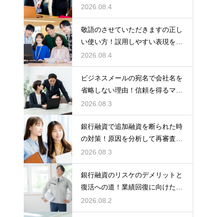
適に働く術
2026.08.4
敬語のさせていただきますの正し
い使い方！誤用しやすい表現を理
解する術
2026.08.4
ビジネスメールの宛名で会社名を
省略しない理由！信頼を得るマナ
ー
2026.08.3
銀行融資で追加融資を断られた時
の対策！原因を分析して再審査を
狙う
2026.08.3
銀行融資のリスケのデメリットと
復活への道！業績回復に向けた事
業計画
2026.08.2