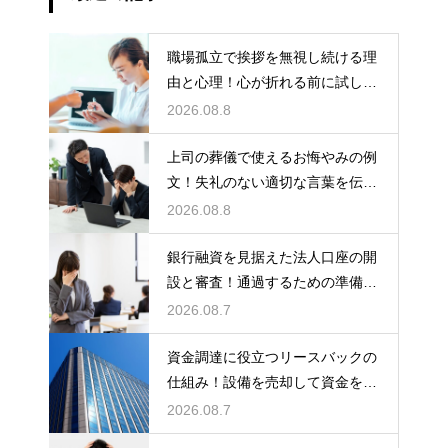
職場孤立で挨拶を無視し続ける理
由と心理！心が折れる前に試した
い関係改善策
2026.08.8
上司の葬儀で使えるお悔やみの例
文！失礼のない適切な言葉を伝え
る例文
2026.08.8
銀行融資を見据えた法人口座の開
設と審査！通過するための準備と
ポイント
2026.08.7
資金調達に役立つリースバックの
仕組み！設備を売却して資金を得
る方法
2026.08.7