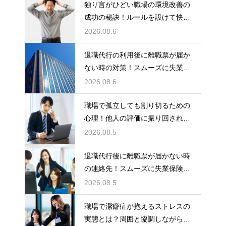
独り言がひどい職場の環境改善の
成功の秘訣！ルールを設けて快適
な空間を作る
2026.08.6
退職代行の利用後に離職票が届か
ない時の対策！スムーズに失業保
険をもらう
2026.08.6
職場で孤立しても割り切るための
心理！他人の評価に振り回されな
いための術
2026.08.5
退職代行後に離職票が届かない時
の連絡先！スムーズに失業保険を
もらう術
2026.08.5
職場で潔癖症が抱えるストレスの
実態とは？周囲と協調しながら快