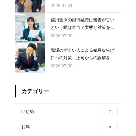
為は該当する？
2026.07.31
信用金庫の銀行融資は審査が甘い
という噂は本当？実態と対策を徹
底解説
2026.07.30
職場のずるい人による姑息な告げ
口への対策！上司からの誤解を解
いて自分の身の潔白を証明する手
2026.07.30
順
カテゴリー
いじめ
7
お局
9