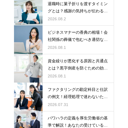
退職時に菓子折りを渡すタイミン
グとは？感謝の気持ちが伝わる正
しいマナー
2026.08.2
ビジネスマナーの香典の相場！会
社関係の葬儀で包むべき適切な金
額の目安
2026.08.1
資金繰りが悪化する原因と共通点
とは？黒字倒産を防ぐための効果
的な対策
2026.08.1
ファクタリングの勘定科目と仕訳
の例文！経理処理で迷わないため
の知識
2026.07.31
パワハラの定義を厚生労働省の基
準で解説！あなたの受けている行