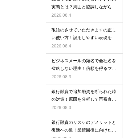
実態とは？周囲と協調しながら快
適に働く術
2026.08.4
敬語のさせていただきますの正し
い使い方！誤用しやすい表現を理
解する術
2026.08.4
ビジネスメールの宛名で会社名を
省略しない理由！信頼を得るマナ
ー
2026.08.3
銀行融資で追加融資を断られた時
の対策！原因を分析して再審査を
狙う
2026.08.3
銀行融資のリスケのデメリットと
復活への道！業績回復に向けた事
業計画