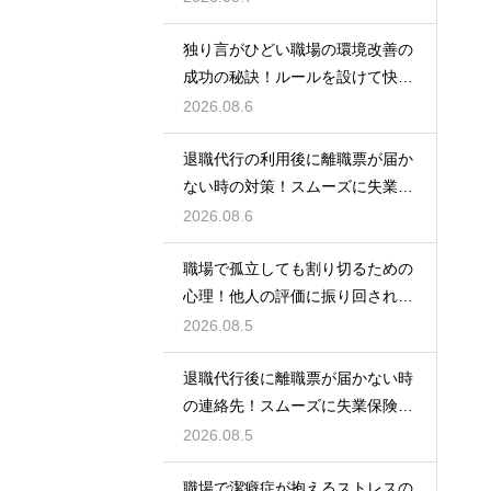
独り言がひどい職場の環境改善の
成功の秘訣！ルールを設けて快適
な空間を作る
2026.08.6
退職代行の利用後に離職票が届か
ない時の対策！スムーズに失業保
険をもらう
2026.08.6
職場で孤立しても割り切るための
心理！他人の評価に振り回されな
いための術
2026.08.5
退職代行後に離職票が届かない時
の連絡先！スムーズに失業保険を
もらう術
2026.08.5
職場で潔癖症が抱えるストレスの