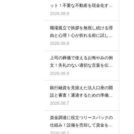
ット！不要な不動産を現金化する
仕組み
2026.08.9
職場孤立で挨拶を無視し続ける理
由と心理！心が折れる前に試した
い関係改善策
2026.08.8
上司の葬儀で使えるお悔やみの例
文！失礼のない適切な言葉を伝え
る例文
2026.08.8
銀行融資を見据えた法人口座の開
設と審査！通過するための準備と
ポイント
2026.08.7
資金調達に役立つリースバックの
仕組み！設備を売却して資金を得
る方法
2026.08.7