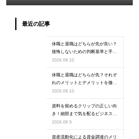
最近の記事
休職と退職はどちらが先が良い？
後悔しないための判断基準と手続
きの流れ
2026.08.10
休職と退職はどちらが先？それぞ
れのメリットとデメリットを徹底
解説
2026.08.10
資料を留めるクリップの正しい向
き！細部まで気を配るビジネスマ
ナーの基本
2026.08.9
資産流動化による資金調達のメリ