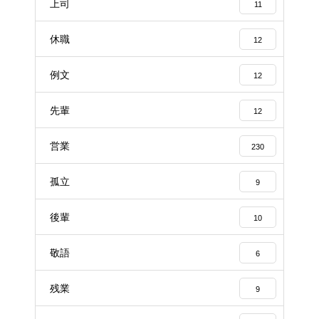
上司
11
休職
12
例文
12
先輩
12
営業
230
孤立
9
後輩
10
敬語
6
残業
9