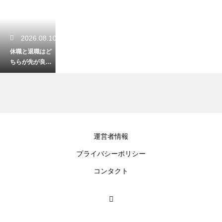
2026.08.10
休職と退職はど
ちらが先が良
い？後悔しない
ための判断基準
と手続きの流れ
2026.08.10
運営者情報
休職と退職はど
プライバシーポリシー
ちらが先？それ
ぞれのメリット
コンタクト
とデメリットを
徹底解説
2026.08.09