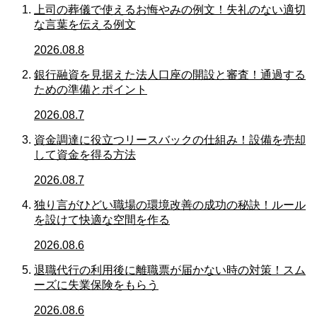
上司の葬儀で使えるお悔やみの例文！失礼のない適切
な言葉を伝える例文
2026.08.8
銀行融資を見据えた法人口座の開設と審査！通過する
ための準備とポイント
2026.08.7
資金調達に役立つリースバックの仕組み！設備を売却
して資金を得る方法
2026.08.7
独り言がひどい職場の環境改善の成功の秘訣！ルール
を設けて快適な空間を作る
2026.08.6
退職代行の利用後に離職票が届かない時の対策！スム
ーズに失業保険をもらう
2026.08.6