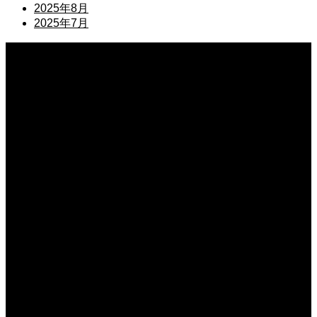
2025年8月
2025年7月
2026.08.08
上司の葬儀で使えるお悔やみの例文！失礼のない適切な言葉を伝える例文
2026.08.07
銀行融資を見据えた法人口座の開設と審査！通過するための準備とポイント
2026.08.07
資金調達に役立つリースバックの仕組み！設備を売却して資金を得る方法
2026.08.06
独り言がひどい職場の環境改善の成功の秘訣！ルールを設けて快適な空間を作る
2026.08.06
退職代行の利用後に離職票が届かない時の対策！スムーズに失業保険をもらう
2026.08.05
職場で孤立しても割り切るための心理！他人の評価に振り回されないための術