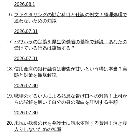
2026.08.1
ファクタリングの勘定科目と仕訳の例文！経理処理で
迷わないための知識
2026.07.31
パワハラの定義を厚生労働省の基準で解説！あなたの
受けている行為は該当する？
2026.07.31
信用金庫の銀行融資は審査が甘いという噂は本当？実
態と対策を徹底解説
2026.07.30
職場のずるい人による姑息な告げ口への対策！上司か
らの誤解を解いて自分の身の潔白を証明する手順
2026.07.30
未払い残業の代を弁護士に請求依頼する費用！泣き寝
入りしないための知識