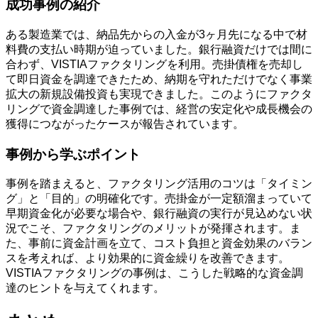
成功事例の紹介
ある製造業では、納品先からの入金が3ヶ月先になる中で材
料費の支払い時期が迫っていました。銀行融資だけでは間に
合わず、VISTIAファクタリングを利用。売掛債権を売却し
て即日資金を調達できたため、納期を守れただけでなく事業
拡大の新規設備投資も実現できました。このようにファクタ
リングで資金調達した事例では、経営の安定化や成長機会の
獲得につながったケースが報告されています。
事例から学ぶポイント
事例を踏まえると、ファクタリング活用のコツは「タイミン
グ」と「目的」の明確化です。売掛金が一定額溜まっていて
早期資金化が必要な場合や、銀行融資の実行が見込めない状
況でこそ、ファクタリングのメリットが発揮されます。ま
た、事前に資金計画を立て、コスト負担と資金効果のバラン
スを考えれば、より効果的に資金繰りを改善できます。
VISTIAファクタリングの事例は、こうした戦略的な資金調
達のヒントを与えてくれます。