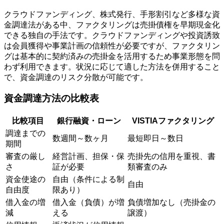
クラウドファンディング、株式発行、手形割引など多様な資
金調達法がある中、ファクタリングは売掛債権を早期現金化
できる独自の手法です。クラウドファンディングや投資誘致
は会員獲得や事業計画の信頼性が必要ですが、ファクタリン
グは基本的に契約済みの売掛金を活用するため事業形態を問
わず利用できます。状況に応じて適した方法を併用すること
で、資金調達のリスク分散が可能です。
資金調達方法の比較表
比較項目
銀行融資・ローン
VISTIAファクタリング
調達までの
数週間～数ヶ月
最短即日～数日
期間
審査の厳し
経営計画、担保・保
売掛先の信用を重視、書
さ
証が必要
類審査のみ
資金使途の
自由（条件による制
自由
自由度
限あり）
借入金の増
借入金（負債）が増
負債増加なし（売掛金の
減
える
譲渡）