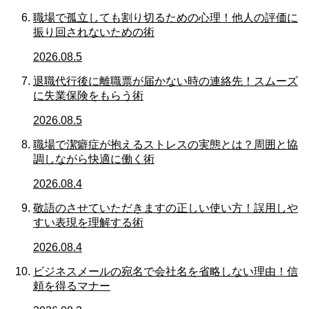
職場で孤立しても割り切るための心理！他人の評価に
振り回されないための術
2026.08.5
退職代行後に離職票が届かない時の連絡先！スムーズ
に失業保険をもらう術
2026.08.5
職場で潔癖症が抱えるストレスの実態とは？周囲と協
調しながら快適に働く術
2026.08.4
敬語のさせていただきますの正しい使い方！誤用しや
すい表現を理解する術
2026.08.4
ビジネスメールの宛名で会社名を省略しない理由！信
頼を得るマナー