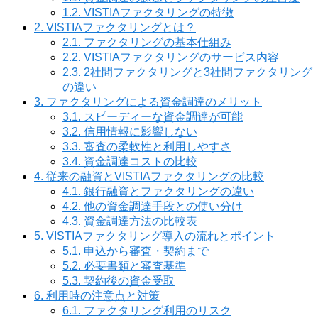
1.2.
VISTIAファクタリングの特徴
2.
VISTIAファクタリングとは？
2.1.
ファクタリングの基本仕組み
2.2.
VISTIAファクタリングのサービス内容
2.3.
2社間ファクタリングと3社間ファクタリング
の違い
3.
ファクタリングによる資金調達のメリット
3.1.
スピーディーな資金調達が可能
3.2.
信用情報に影響しない
3.3.
審査の柔軟性と利用しやすさ
3.4.
資金調達コストの比較
4.
従来の融資とVISTIAファクタリングの比較
4.1.
銀行融資とファクタリングの違い
4.2.
他の資金調達手段との使い分け
4.3.
資金調達方法の比較表
5.
VISTIAファクタリング導入の流れとポイント
5.1.
申込から審査・契約まで
5.2.
必要書類と審査基準
5.3.
契約後の資金受取
6.
利用時の注意点と対策
6.1.
ファクタリング利用のリスク