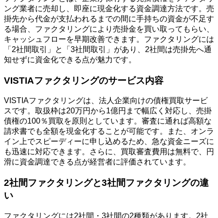
ング業者に売却し、即座に現金化する資金調達方法です。売
掛先から代金が支払われるまでの間に手持ちの資金が不足す
る場合、ファクタリングにより売掛金を買い取ってもらい、
キャッシュフローを早期改善できます。ファクタリングには
「2社間取引」と「3社間取引」があり、2社間は売掛先へ通
知せずに資金化できる点が魅力です。
VISTIAファクタリングのサービス内容
VISTIAファクタリングは、法人企業向けの債権買取サービ
スです。取扱枠は20万円から1億円まで幅広く対応し、売掛
債権の100％買取を原則としています。審査に通れば高額な
請求書でも全額を現金化することが可能です。また、オンラ
イン上でスピーディーに申し込めるため、急な資金ニーズに
も迅速に対応できます。さらに、買取審査費用は無料で、円
滑に資金調達できる点が経営者に評価されています。
2社間ファクタリングと3社間ファクタリングの違
い
ファクタリングには2社間・3社間の2種類があります。2社