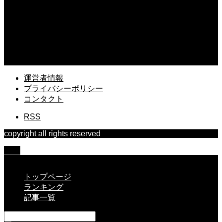
2026.08.05
退職代行後に離職票が届かない時の連絡先！スムーズに失業保険をもらう術
2026.08.04
職場で潔癖症が抱えるストレスの実態とは？周囲と協調しながら快適に働く術
運営者情報
プライバシーポリシー
コンタクト
RSS
copyright all rights reserved
TOP
CLOSE
トップページ
ランキング
記事一覧