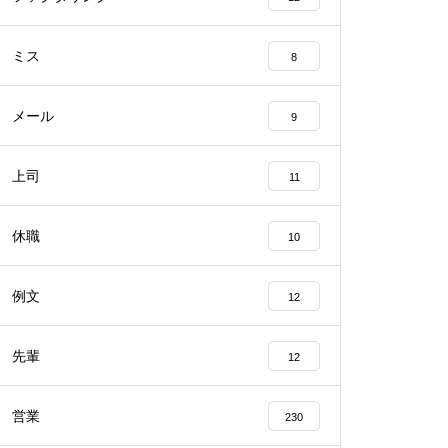
ミス
8
メール
9
上司
11
休職
10
例文
12
先輩
12
営業
230