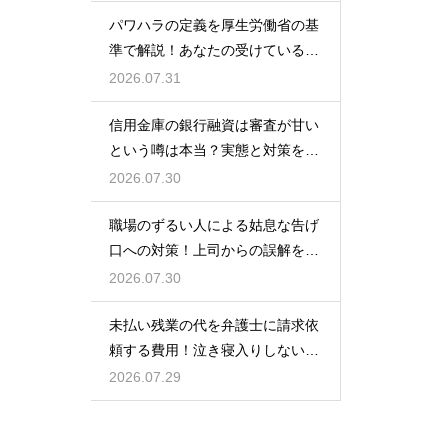
パワハラの定義を厚生労働省の基
準で解説！あなたの受けている行
為は該当する？
2026.07.31
信用金庫の銀行融資は審査が甘い
という噂は本当？実態と対策を徹
底解説
2026.07.30
職場のずるい人による姑息な告げ
口への対策！上司からの誤解を解
いて自分の身の潔白を証明する手
2026.07.30
順
未払い残業の代を弁護士に請求依
頼する費用！泣き寝入りしないた
めの知識
2026.07.29