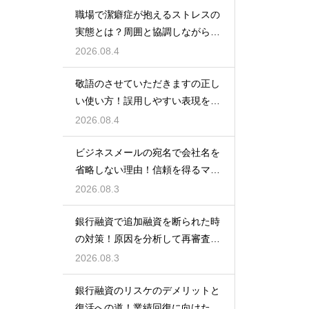
職場で潔癖症が抱えるストレスの
実態とは？周囲と協調しながら快
適に働く術
2026.08.4
敬語のさせていただきますの正し
い使い方！誤用しやすい表現を理
解する術
2026.08.4
ビジネスメールの宛名で会社名を
省略しない理由！信頼を得るマナ
ー
2026.08.3
銀行融資で追加融資を断られた時
の対策！原因を分析して再審査を
狙う
2026.08.3
銀行融資のリスケのデメリットと
復活への道！業績回復に向けた事