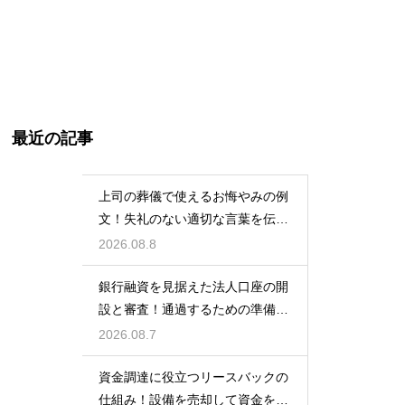
最近の記事
上司の葬儀で使えるお悔やみの例
文！失礼のない適切な言葉を伝え
る例文
2026.08.8
銀行融資を見据えた法人口座の開
設と審査！通過するための準備と
ポイント
2026.08.7
資金調達に役立つリースバックの
仕組み！設備を売却して資金を得