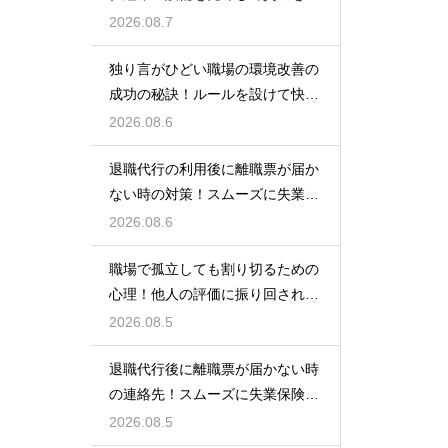
る方法
2026.08.7
独り言がひどい職場の環境改善の
成功の秘訣！ルールを設けて快適
な空間を作る
2026.08.6
退職代行の利用後に離職票が届か
ない時の対策！スムーズに失業保
険をもらう
2026.08.6
職場で孤立しても割り切るための
心理！他人の評価に振り回されな
いための術
2026.08.5
退職代行後に離職票が届かない時
の連絡先！スムーズに失業保険を
もらう術
2026.08.5