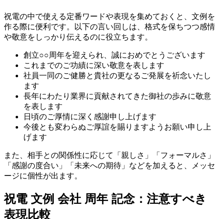
祝電の中で使える定番ワードや表現を集めておくと、文例を
作る際に便利です。以下の言い回しは、格式を保ちつつ感情
や敬意をしっかり伝えるのに役立ちます。
創立○○周年を迎えられ、誠におめでとうございます
これまでのご功績に深い敬意を表します
社員一同のご健勝と貴社の更なるご発展を祈念いたし
ます
長年にわたり業界に貢献されてきた御社の歩みに敬意
を表します
日頃のご厚情に深く感謝申し上げます
今後とも変わらぬご厚誼を賜りますようお願い申し上
げます
また、相手との関係性に応じて「親しさ」「フォーマルさ」
「感謝の度合い」「未来への期待」などを加えると、メッセ
ージに個性が出ます。
祝電 文例 会社 周年 記念：注意すべき
表現比較