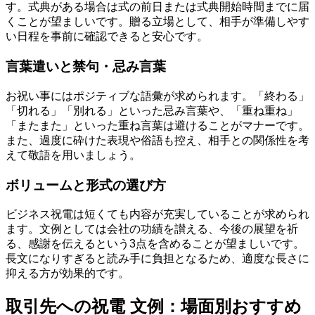
す。式典がある場合は式の前日または式典開始時間までに届
くことが望ましいです。贈る立場として、相手が準備しやす
い日程を事前に確認できると安心です。
言葉遣いと禁句・忌み言葉
お祝い事にはポジティブな語彙が求められます。「終わる」
「切れる」「別れる」といった忌み言葉や、「重ね重ね」
「またまた」といった重ね言葉は避けることがマナーです。
また、過度に砕けた表現や俗語も控え、相手との関係性を考
えて敬語を用いましょう。
ボリュームと形式の選び方
ビジネス祝電は短くても内容が充実していることが求められ
ます。文例としては会社の功績を讃える、今後の展望を祈
る、感謝を伝えるという3点を含めることが望ましいです。
長文になりすぎると読み手に負担となるため、適度な長さに
抑える方が効果的です。
取引先への祝電 文例：場面別おすすめ