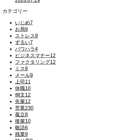
2026.07.29
カテゴリー
いじめ
7
お局
9
ストレス
9
ずるい
7
パワハラ
4
ビジネスマナー
12
ファクタリング
12
ミス
8
メール
9
上司
11
休職
10
例文
12
先輩
12
営業
230
孤立
8
後輩
10
敬語
6
残業
9