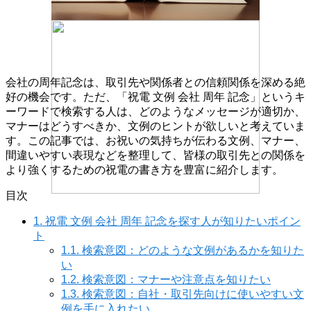
会社の周年記念は、取引先や関係者との信頼関係を深める絶
好の機会です。ただ、「祝電 文例 会社 周年 記念」というキ
ーワードで検索する人は、どのようなメッセージが適切か、
マナーはどうすべきか、文例のヒントが欲しいと考えていま
す。この記事では、お祝いの気持ちが伝わる文例、マナー、
間違いやすい表現などを整理して、皆様の取引先との関係を
より強くするための祝電の書き方を豊富に紹介します。
目次
1.
祝電 文例 会社 周年 記念を探す人が知りたいポイン
ト
1.1.
検索意図：どのような文例があるかを知りた
い
1.2.
検索意図：マナーや注意点を知りたい
1.3.
検索意図：自社・取引先向けに使いやすい文
例を手に入れたい