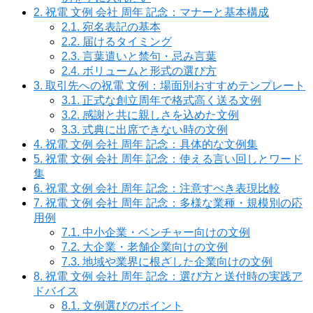
2.
祝電 文例 会社 周年 記念：マナーと基本構成
2.1.
宛名表記の基本
2.2.
届けるタイミング
2.3.
言葉遣いと禁句・忌み言葉
2.4.
ボリュームと形式の選び方
3.
取引先への祝電 文例：場面別おすすめテンプレート
3.1.
正式な創立周年で格式高く送る文例
3.2.
感謝と共に親しさを込めた文例
3.3.
式典に出席できない時の文例
4.
祝電 文例 会社 周年 記念：具体的な文例集
5.
祝電 文例 会社 周年 記念：使える言い回しとワード
集
6.
祝電 文例 会社 周年 記念：注意すべき表現比較
7.
祝電 文例 会社 周年 記念：多様な業種・規模別の応
用例
7.1.
中小企業・ベンチャー向けの文例
7.2.
大企業・老舗企業向けの文例
7.3.
地域や業界に根ざした企業向けの文例
8.
祝電 文例 会社 周年 記念：選び方と送付時の実践ア
ドバイス
8.1.
文例選びのポイント