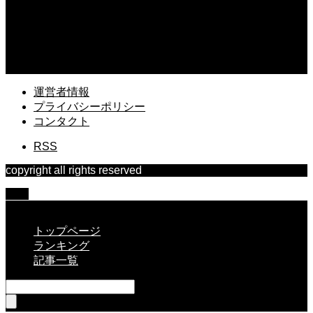
退職代行後に離職票が届かない時の連絡先！スムーズに失業保険をもらう術
2026.08.04
職場で潔癖症が抱えるストレスの実態とは？周囲と協調しながら快適に働く術
運営者情報
プライバシーポリシー
コンタクト
RSS
copyright all rights reserved
TOP
CLOSE
トップページ
ランキング
記事一覧