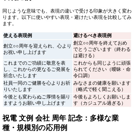
同じような意味でも、表現の違いで受ける印象が大きく変わ
ります。以下に使いやすい表現・避けたい表現を比較してみ
ます。
使える表現例
避けるべき表現例
創立○○周年を終えておめ
創立○○周年を迎えられ、心より
でとうございます（終わる
お祝い申し上げます
は避ける）
これまでのご功績に敬意を表
これからも同じように頑張
し、これからの更なるご発展を
られてください（曖昧・命
祈念いたします
令口調）
社員一同のご健勝を心よりお祈
みなさまの健康を願います
りいたします
（略式で軽く聞こえる）
今後とも変わらぬご厚情を賜り
今後もよろしくお願いしま
ますようお願い申し上げます
す（カジュアル過ぎる）
祝電 文例 会社 周年 記念：多様な業
種・規模別の応用例