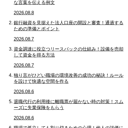
な言葉を伝える例文
2026.08.8
銀行融資を見据えた法人口座の開設と審査！通過する
ための準備とポイント
2026.08.7
資金調達に役立つリースバックの仕組み！設備を売却
して資金を得る方法
2026.08.7
独り言がひどい職場の環境改善の成功の秘訣！ルール
を設けて快適な空間を作る
2026.08.6
退職代行の利用後に離職票が届かない時の対策！スム
ーズに失業保険をもらう
2026.08.6
職場で孤立しても割り切るための心理！他人の評価に