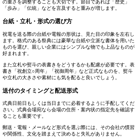
の重さを調整することも大切です。節目であれば「歴史」
「歩み」「伝統」などを言及すると重みが増します。
台紙・立札・形式の選び方
祝電を送る際の台紙や電報の形状は、見た目の印象を左右し
ます。格式のある祭典には豪華な台紙や立派な書体を用いた
ものを選び、親しい企業にはシンプルな物でも上品なものが
好まれます。
また立札や熨斗の表書きをどうするかも配慮が必要です。表
書き「祝創立○周年」「祝御周年」など正式なものを、熨斗
や立札の大きさや素材にも気を配ると良いでしょう。
送付のタイミングと配送形式
式典日前日もしくは当日までに必着するように手配してくだ
さい。式典会場宛なら会場の住所・案内状の指定先を確認す
ることも重要です。
郵送・電報・メールなど形式を選ぶ際には、その会社の慣習
や関係性、文化を踏まえて決めると失礼がありません。