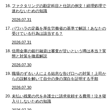
ファクタリングの勘定科目と仕訳の例文！経理処理で
迷わないための知識
2026.07.31
パワハラの定義を厚生労働省の基準で解説！あなたの
受けている行為は該当する？
2026.07.31
信用金庫の銀行融資は審査が甘いという噂は本当？実
態と対策を徹底解説
2026.07.30
職場のずるい人による姑息な告げ口への対策！上司か
らの誤解を解いて自分の身の潔白を証明する手順
2026.07.30
未払い残業の代を弁護士に請求依頼する費用！泣き寝
入りしないための知識