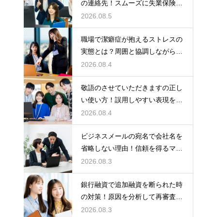
の連絡先！スムーズに失業保険を
もらう術
2026.08.5
職場で潔癖症が抱えるストレスの
実態とは？周囲と協調しながら快
適に働く術
2026.08.4
敬語のさせていただきますの正し
い使い方！誤用しやすい表現を理
解する術
2026.08.4
ビジネスメールの宛名で会社名を
省略しない理由！信頼を得るマナ
ー
2026.08.3
銀行融資で追加融資を断られた時
の対策！原因を分析して再審査を
狙う
2026.08.3