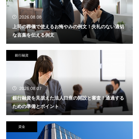
2026.08.08
上司の葬儀で使えるお悔やみの例文！失礼のない適切
な言葉を伝える例文
銀行融資
2026.08.07
銀行融資を見据えた法人口座の開設と審査！通過する
ための準備とポイント
資金