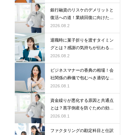
銀行融資のリスケのデメリットと
復活への道！業績回復に向けた事
業計画
2026.08.2
退職時に菓子折りを渡すタイミン
グとは？感謝の気持ちが伝わる正
しいマナー
2026.08.2
ビジネスマナーの香典の相場！会
社関係の葬儀で包むべき適切な金
額の目安
2026.08.1
資金繰りが悪化する原因と共通点
とは？黒字倒産を防ぐための効果
的な対策
2026.08.1
ファクタリングの勘定科目と仕訳