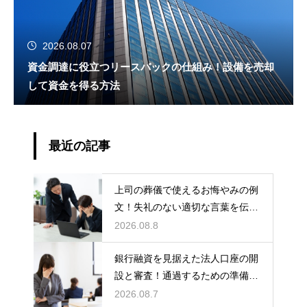
2026.08.07
資金調達に役立つリースバックの仕組み！設備を売却
して資金を得る方法
最近の記事
上司の葬儀で使えるお悔やみの例
文！失礼のない適切な言葉を伝え
る例文
2026.08.8
銀行融資を見据えた法人口座の開
設と審査！通過するための準備と
ポイント
2026.08.7