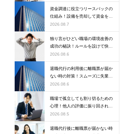
資金調達に役立つリースバックの
仕組み！設備を売却して資金を得
る方法
2026.08.7
独り言がひどい職場の環境改善の
成功の秘訣！ルールを設けて快適
な空間を作る
2026.08.6
退職代行の利用後に離職票が届か
ない時の対策！スムーズに失業保
険をもらう
2026.08.6
職場で孤立しても割り切るための
心理！他人の評価に振り回されな
いための術
2026.08.5
退職代行後に離職票が届かない時