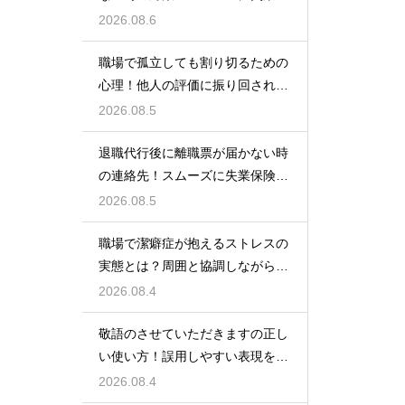
険をもらう
2026.08.6
職場で孤立しても割り切るための
心理！他人の評価に振り回されな
いための術
2026.08.5
退職代行後に離職票が届かない時
の連絡先！スムーズに失業保険を
もらう術
2026.08.5
職場で潔癖症が抱えるストレスの
実態とは？周囲と協調しながら快
適に働く術
2026.08.4
敬語のさせていただきますの正し
い使い方！誤用しやすい表現を理
解する術
2026.08.4