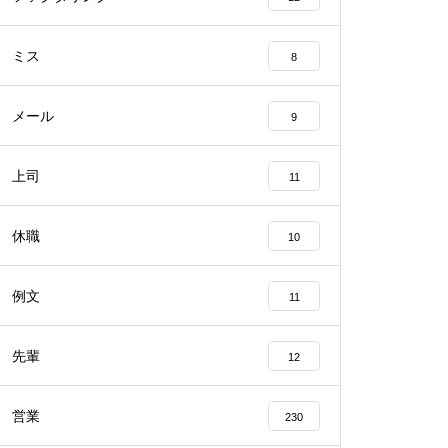
ミス
8
メール
9
上司
11
休職
10
例文
11
先輩
12
営業
230