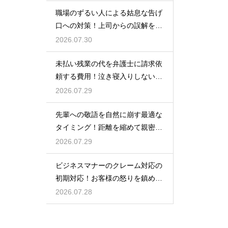
職場のずるい人による姑息な告げ
口への対策！上司からの誤解を解
いて自分の身の潔白を証明する手
2026.07.30
順
未払い残業の代を弁護士に請求依
頼する費用！泣き寝入りしないた
めの知識
2026.07.29
先輩への敬語を自然に崩す最適な
タイミング！距離を縮めて親密な
関係を築くためのステップ
2026.07.29
ビジネスマナーのクレーム対応の
初期対応！お客様の怒りを鎮める
謝罪の形
2026.07.28