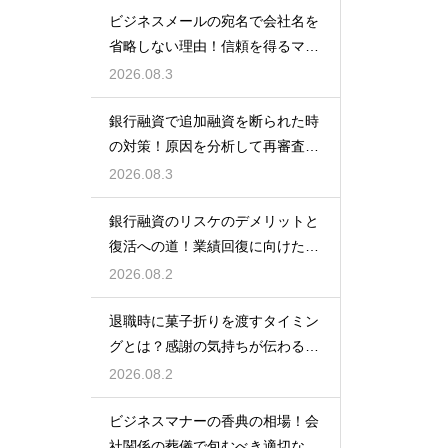
ビジネスメールの宛名で会社名を
省略しない理由！信頼を得るマナ
ー
2026.08.3
銀行融資で追加融資を断られた時
の対策！原因を分析して再審査を
狙う
2026.08.3
銀行融資のリスケのデメリットと
復活への道！業績回復に向けた事
業計画
2026.08.2
退職時に菓子折りを渡すタイミン
グとは？感謝の気持ちが伝わる正
しいマナー
2026.08.2
ビジネスマナーの香典の相場！会
社関係の葬儀で包むべき適切な金