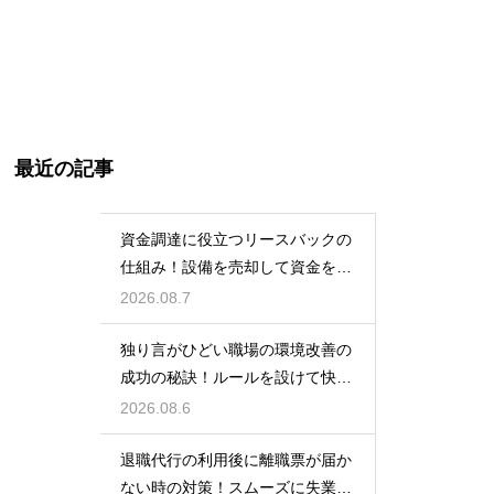
最近の記事
資金調達に役立つリースバックの
仕組み！設備を売却して資金を得
る方法
2026.08.7
独り言がひどい職場の環境改善の
成功の秘訣！ルールを設けて快適
な空間を作る
2026.08.6
退職代行の利用後に離職票が届か
ない時の対策！スムーズに失業保