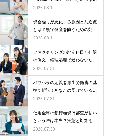
額の目安
2026.08.1
資金繰りが悪化する原因と共通点
とは？黒字倒産を防ぐための効果
的な対策
2026.08.1
ファクタリングの勘定科目と仕訳
の例文！経理処理で迷わないため
の知識
2026.07.31
パワハラの定義を厚生労働省の基
準で解説！あなたの受けている行
為は該当する？
2026.07.31
信用金庫の銀行融資は審査が甘い
という噂は本当？実態と対策を徹
底解説
2026.07.30