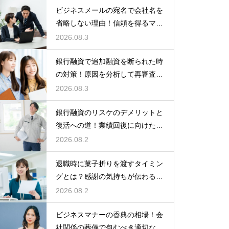
ビジネスメールの宛名で会社名を
省略しない理由！信頼を得るマナ
ー
2026.08.3
銀行融資で追加融資を断られた時
の対策！原因を分析して再審査を
狙う
2026.08.3
銀行融資のリスケのデメリットと
復活への道！業績回復に向けた事
業計画
2026.08.2
退職時に菓子折りを渡すタイミン
グとは？感謝の気持ちが伝わる正
しいマナー
2026.08.2
ビジネスマナーの香典の相場！会
社関係の葬儀で包むべき適切な金