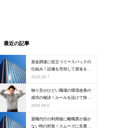
最近の記事
資金調達に役立つリースバックの
仕組み！設備を売却して資金を得
る方法
2026.08.7
独り言がひどい職場の環境改善の
成功の秘訣！ルールを設けて快適
な空間を作る
2026.08.6
退職代行の利用後に離職票が届か
ない時の対策！スムーズに失業保