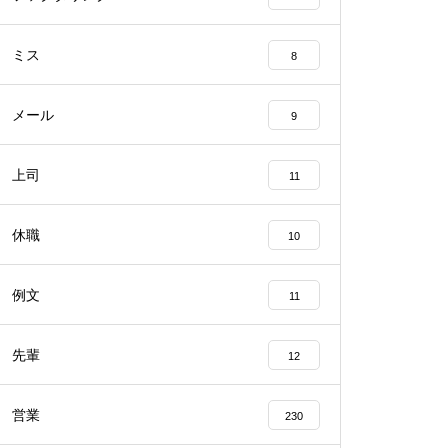
ミス
8
メール
9
上司
11
休職
10
例文
11
先輩
12
営業
230