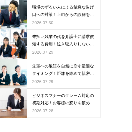
職場のずるい人による姑息な告げ
口への対策！上司からの誤解を解
いて自分の身の潔白を証明する手
2026.07.30
順
未払い残業の代を弁護士に請求依
頼する費用！泣き寝入りしないた
めの知識
2026.07.29
先輩への敬語を自然に崩す最適な
タイミング！距離を縮めて親密な
関係を築くためのステップ
2026.07.29
ビジネスマナーのクレーム対応の
初期対応！お客様の怒りを鎮める
謝罪の形
2026.07.28