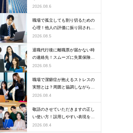
険をもらう
2026.08.6
職場で孤立しても割り切るための
心理！他人の評価に振り回されな
いための術
2026.08.5
退職代行後に離職票が届かない時
の連絡先！スムーズに失業保険を
もらう術
2026.08.5
職場で潔癖症が抱えるストレスの
実態とは？周囲と協調しながら快
適に働く術
2026.08.4
敬語のさせていただきますの正し
い使い方！誤用しやすい表現を理
解する術
2026.08.4