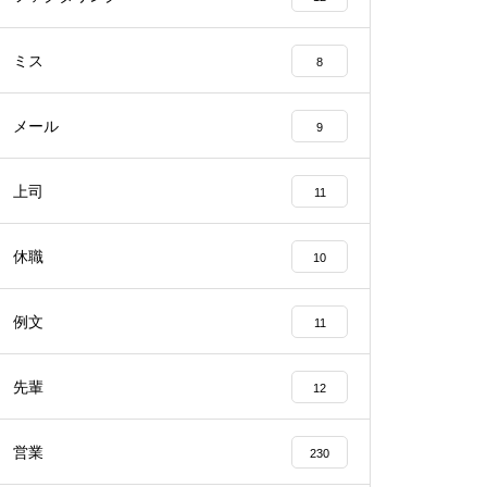
ミス
8
メール
9
上司
11
休職
10
例文
11
先輩
12
営業
230