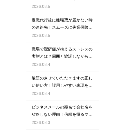
いための術
2026.08.5
退職代行後に離職票が届かない時
の連絡先！スムーズに失業保険を
もらう術
2026.08.5
職場で潔癖症が抱えるストレスの
実態とは？周囲と協調しながら快
適に働く術
2026.08.4
敬語のさせていただきますの正し
い使い方！誤用しやすい表現を理
解する術
2026.08.4
ビジネスメールの宛名で会社名を
省略しない理由！信頼を得るマナ
ー
2026.08.3