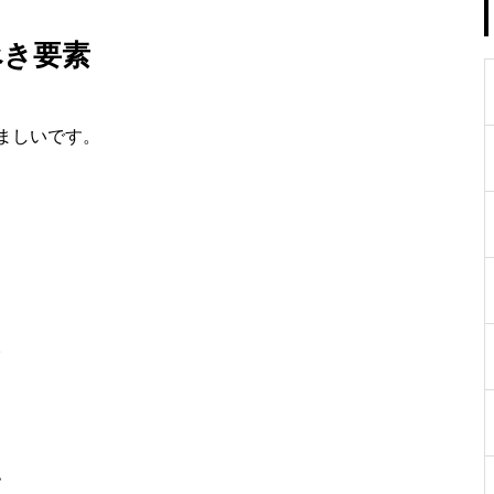
べき要素
ましいです。
。
い