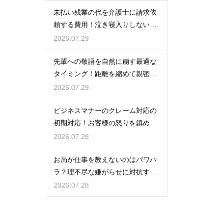
順
未払い残業の代を弁護士に請求依
頼する費用！泣き寝入りしないた
めの知識
2026.07.29
先輩への敬語を自然に崩す最適な
タイミング！距離を縮めて親密な
関係を築くためのステップ
2026.07.29
ビジネスマナーのクレーム対応の
初期対応！お客様の怒りを鎮める
謝罪の形
2026.07.28
お局が仕事を教えないのはパワハ
ラ？理不尽な嫌がらせに対抗する
具体策
2026.07.28