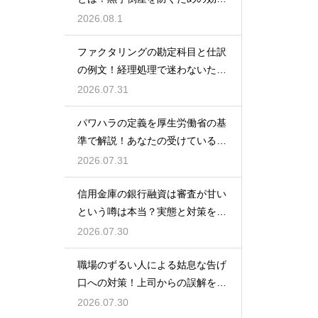
的な対策
2026.08.1
ファクタリングの勘定科目と仕訳
の例文！経理処理で迷わないため
の知識
2026.07.31
パワハラの定義を厚生労働省の基
準で解説！あなたの受けている行
為は該当する？
2026.07.31
信用金庫の銀行融資は審査が甘い
という噂は本当？実態と対策を徹
底解説
2026.07.30
職場のずるい人による姑息な告げ
口への対策！上司からの誤解を解
いて自分の身の潔白を証明する手
2026.07.30