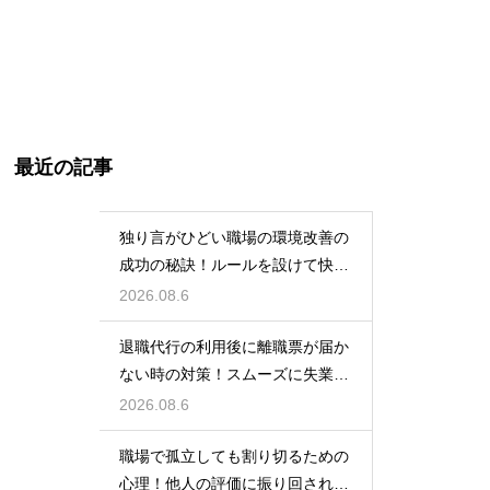
最近の記事
独り言がひどい職場の環境改善の
成功の秘訣！ルールを設けて快適
な空間を作る
2026.08.6
退職代行の利用後に離職票が届か
ない時の対策！スムーズに失業保
険をもらう
2026.08.6
職場で孤立しても割り切るための
心理！他人の評価に振り回されな