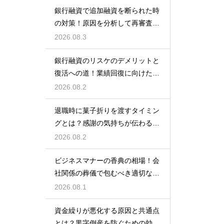
銀行融資で追加融資を断られた時
の対策！原因を分析して再審査を
狙う
2026.08.3
銀行融資のリスケのデメリットと
復活への道！業績回復に向けた事
業計画
2026.08.2
退職時に菓子折りを渡すタイミン
グとは？感謝の気持ちが伝わる正
しいマナー
2026.08.2
ビジネスマナーの香典の相場！会
社関係の葬儀で包むべき適切な金
額の目安
2026.08.1
資金繰りが悪化する原因と共通点
とは？黒字倒産を防ぐための効果