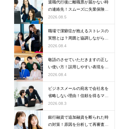
退職代行後に離職票が届かない時
の連絡先！スムーズに失業保険を
もらう術
2026.08.5
職場で潔癖症が抱えるストレスの
実態とは？周囲と協調しながら快
適に働く術
2026.08.4
敬語のさせていただきますの正し
い使い方！誤用しやすい表現を理
解する術
2026.08.4
ビジネスメールの宛名で会社名を
省略しない理由！信頼を得るマナ
ー
2026.08.3
銀行融資で追加融資を断られた時
の対策！原因を分析して再審査を