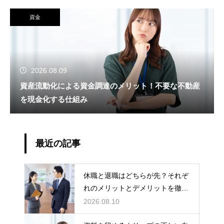
資金
2026.08.09
資産流動化による資金調達のメリット！不要な不動産
を現金化する仕組み
最近の記事
休職と退職はどちらが先？それぞ
れのメリットとデメリットを徹底
解説
2026.08.10