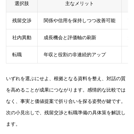
選択肢
主なメリット
残留交渉
関係や信用を保持しつつ改善可能
改
社内異動
成長機会と評価軸の刷新
短
転職
年収と役割の非連続的アップ
カ
いずれを選ぶにせよ、根拠となる資料を整え、対話の質
を高めることが成果につながります。感情的な比較では
なく、事実と価値提案で折り合いを探る姿勢が鍵です。
次の小見出しで、残留交渉と転職準備の具体策を解説し
ます。