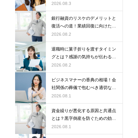
狙う
2026.08.3
銀行融資のリスケのデメリットと
復活への道！業績回復に向けた事
業計画
2026.08.2
退職時に菓子折りを渡すタイミン
グとは？感謝の気持ちが伝わる正
しいマナー
2026.08.2
ビジネスマナーの香典の相場！会
社関係の葬儀で包むべき適切な金
額の目安
2026.08.1
資金繰りが悪化する原因と共通点
とは？黒字倒産を防ぐための効果
的な対策
2026.08.1