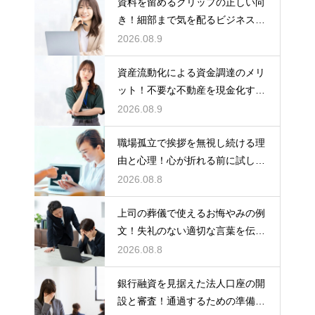
資料を留めるクリップの正しい向
き！細部まで気を配るビジネスマ
ナーの基本
2026.08.9
資産流動化による資金調達のメリ
ット！不要な不動産を現金化する
仕組み
2026.08.9
職場孤立で挨拶を無視し続ける理
由と心理！心が折れる前に試した
い関係改善策
2026.08.8
上司の葬儀で使えるお悔やみの例
文！失礼のない適切な言葉を伝え
る例文
2026.08.8
銀行融資を見据えた法人口座の開
設と審査！通過するための準備と