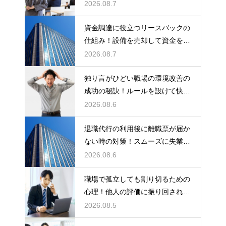
ポイント
2026.08.7
資金調達に役立つリースバックの
仕組み！設備を売却して資金を得
る方法
2026.08.7
独り言がひどい職場の環境改善の
成功の秘訣！ルールを設けて快適
な空間を作る
2026.08.6
退職代行の利用後に離職票が届か
ない時の対策！スムーズに失業保
険をもらう
2026.08.6
職場で孤立しても割り切るための
心理！他人の評価に振り回されな
いための術
2026.08.5