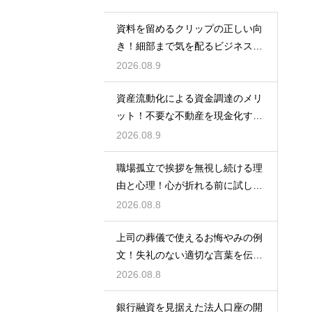
資料を留めるクリップの正しい向
き！細部まで気を配るビジネスマ
ナーの基本
2026.08.9
資産流動化による資金調達のメリ
ット！不要な不動産を現金化する
仕組み
2026.08.9
職場孤立で挨拶を無視し続ける理
由と心理！心が折れる前に試した
い関係改善策
2026.08.8
上司の葬儀で使えるお悔やみの例
文！失礼のない適切な言葉を伝え
る例文
2026.08.8
銀行融資を見据えた法人口座の開