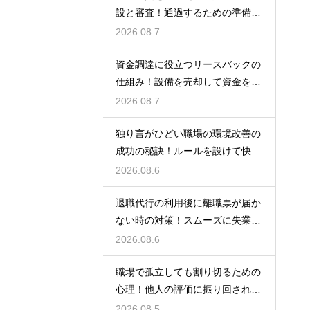
設と審査！通過するための準備と
ポイント
2026.08.7
資金調達に役立つリースバックの
仕組み！設備を売却して資金を得
る方法
2026.08.7
独り言がひどい職場の環境改善の
成功の秘訣！ルールを設けて快適
な空間を作る
2026.08.6
退職代行の利用後に離職票が届か
ない時の対策！スムーズに失業保
険をもらう
2026.08.6
職場で孤立しても割り切るための
心理！他人の評価に振り回されな
いための術
2026.08.5