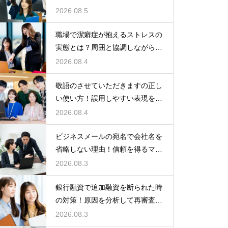
もらう術
2026.08.5
職場で潔癖症が抱えるストレスの
実態とは？周囲と協調しながら快
適に働く術
2026.08.4
敬語のさせていただきますの正し
い使い方！誤用しやすい表現を理
解する術
2026.08.4
ビジネスメールの宛名で会社名を
省略しない理由！信頼を得るマナ
ー
2026.08.3
銀行融資で追加融資を断られた時
の対策！原因を分析して再審査を
狙う
2026.08.3