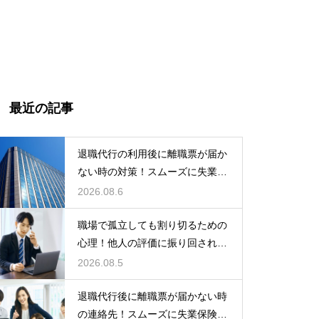
最近の記事
退職代行の利用後に離職票が届か
ない時の対策！スムーズに失業保
険をもらう
2026.08.6
職場で孤立しても割り切るための
心理！他人の評価に振り回されな
いための術
2026.08.5
退職代行後に離職票が届かない時
の連絡先！スムーズに失業保険を