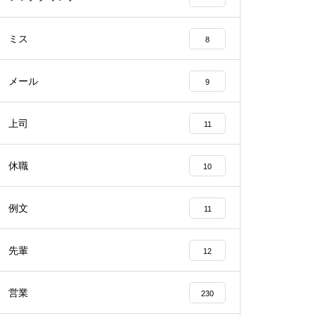
ミス
8
メール
9
上司
11
休職
10
例文
11
先輩
12
営業
230