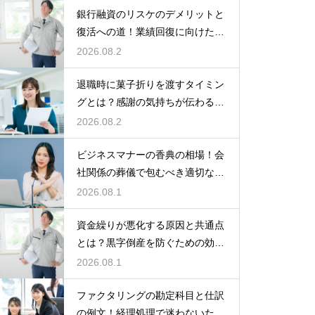
銀行融資のリスケのデメリットと
復活への道！業績回復に向けた事
業計画
2026.08.2
退職時に菓子折りを渡すタイミン
グとは？感謝の気持ちが伝わる正
しいマナー
2026.08.2
ビジネスマナーの香典の相場！会
社関係の葬儀で包むべき適切な金
額の目安
2026.08.1
資金繰りが悪化する原因と共通点
とは？黒字倒産を防ぐための効果
的な対策
2026.08.1
ファクタリングの勘定科目と仕訳
の例文！経理処理で迷わないため