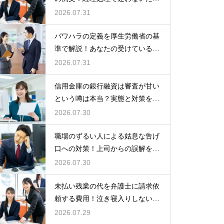
の知識
2026.07.31
パワハラの定義を厚生労働省の基
準で解説！あなたの受けている行
為は該当する？
2026.07.31
信用金庫の銀行融資は審査が甘い
という噂は本当？実態と対策を徹
底解説
2026.07.30
職場のずるい人による姑息な告げ
口への対策！上司からの誤解を解
いて自分の身の潔白を証明する手
2026.07.30
順
未払い残業の代を弁護士に請求依
頼する費用！泣き寝入りしないた
めの知識
2026.07.29