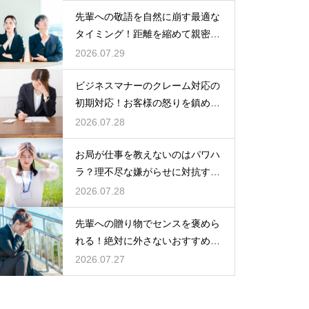
先輩への敬語を自然に崩す最適な
タイミング！距離を縮めて親密な
関係を築くためのステップ
2026.07.29
ビジネスマナーのクレーム対応の
初期対応！お客様の怒りを鎮める
謝罪の形
2026.07.28
お局が仕事を教えないのはパワハ
ラ？理不尽な嫌がらせに対抗する
具体策
2026.07.28
先輩への贈り物でセンスを褒めら
れる！絶対に外さないおすすめの
アイテム
2026.07.27