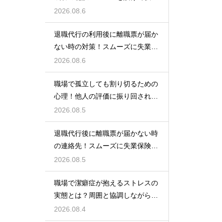
な空間を作る
2026.08.6
退職代行の利用後に離職票が届か
ない時の対策！スムーズに失業保
険をもらう
2026.08.6
職場で孤立しても割り切るための
心理！他人の評価に振り回されな
いための術
2026.08.5
退職代行後に離職票が届かない時
の連絡先！スムーズに失業保険を
もらう術
2026.08.5
職場で潔癖症が抱えるストレスの
実態とは？周囲と協調しながら快
適に働く術
2026.08.4