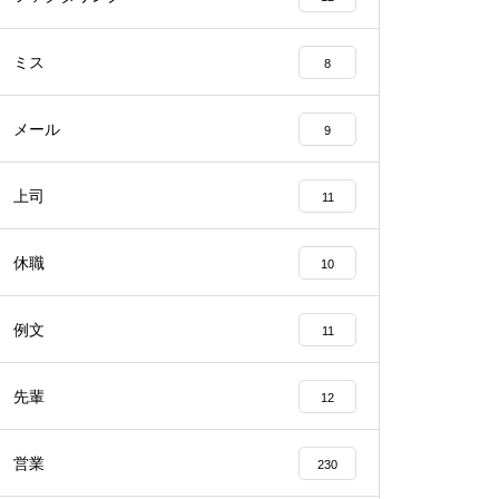
ミス
8
メール
9
上司
11
休職
10
例文
11
先輩
12
営業
230