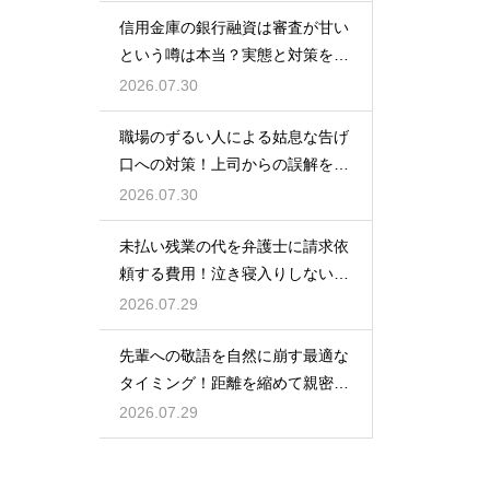
信用金庫の銀行融資は審査が甘い
という噂は本当？実態と対策を徹
底解説
2026.07.30
職場のずるい人による姑息な告げ
口への対策！上司からの誤解を解
いて自分の身の潔白を証明する手
2026.07.30
順
未払い残業の代を弁護士に請求依
頼する費用！泣き寝入りしないた
めの知識
2026.07.29
先輩への敬語を自然に崩す最適な
タイミング！距離を縮めて親密な
関係を築くためのステップ
2026.07.29