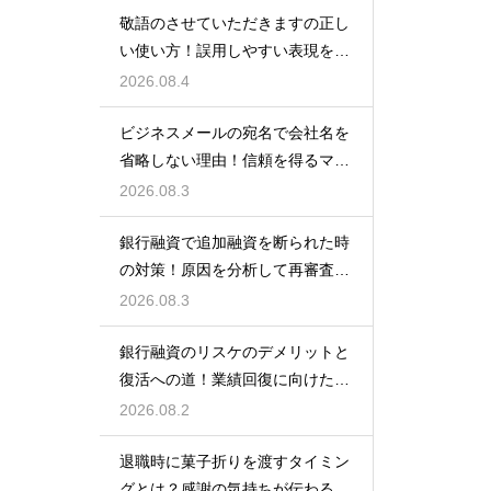
敬語のさせていただきますの正し
い使い方！誤用しやすい表現を理
解する術
2026.08.4
ビジネスメールの宛名で会社名を
省略しない理由！信頼を得るマナ
ー
2026.08.3
銀行融資で追加融資を断られた時
の対策！原因を分析して再審査を
狙う
2026.08.3
銀行融資のリスケのデメリットと
復活への道！業績回復に向けた事
業計画
2026.08.2
退職時に菓子折りを渡すタイミン
グとは？感謝の気持ちが伝わる正