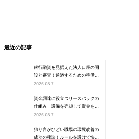
最近の記事
銀行融資を見据えた法人口座の開
設と審査！通過するための準備と
ポイント
2026.08.7
資金調達に役立つリースバックの
仕組み！設備を売却して資金を得
る方法
2026.08.7
独り言がひどい職場の環境改善の
成功の秘訣！ルールを設けて快適