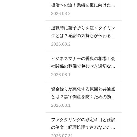
復活への道！業績回復に向けた事
業計画
2026.08.2
退職時に菓子折りを渡すタイミン
グとは？感謝の気持ちが伝わる正
しいマナー
2026.08.2
ビジネスマナーの香典の相場！会
社関係の葬儀で包むべき適切な金
額の目安
2026.08.1
資金繰りが悪化する原因と共通点
とは？黒字倒産を防ぐための効果
的な対策
2026.08.1
ファクタリングの勘定科目と仕訳
の例文！経理処理で迷わないため
の知識
2026.07.31