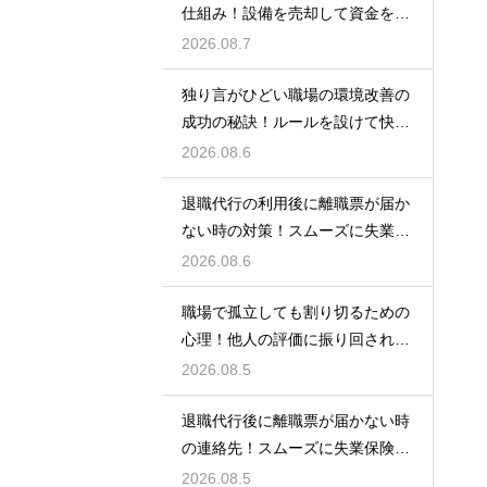
仕組み！設備を売却して資金を得
る方法
2026.08.7
独り言がひどい職場の環境改善の
成功の秘訣！ルールを設けて快適
な空間を作る
2026.08.6
退職代行の利用後に離職票が届か
ない時の対策！スムーズに失業保
険をもらう
2026.08.6
職場で孤立しても割り切るための
心理！他人の評価に振り回されな
いための術
2026.08.5
退職代行後に離職票が届かない時
の連絡先！スムーズに失業保険を
もらう術
2026.08.5