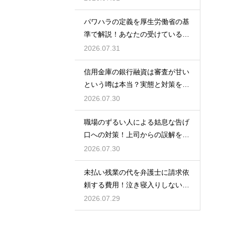
パワハラの定義を厚生労働省の基
準で解説！あなたの受けている行
為は該当する？
2026.07.31
信用金庫の銀行融資は審査が甘い
という噂は本当？実態と対策を徹
底解説
2026.07.30
職場のずるい人による姑息な告げ
口への対策！上司からの誤解を解
いて自分の身の潔白を証明する手
2026.07.30
順
未払い残業の代を弁護士に請求依
頼する費用！泣き寝入りしないた
めの知識
2026.07.29