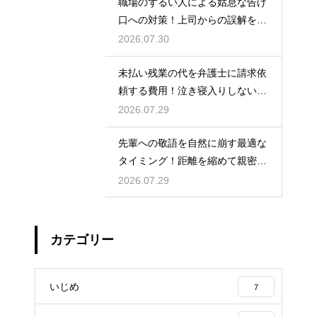
職場のずるい人による姑息な告げ
口への対策！上司からの誤解を解
いて自分の身の潔白を証明する手
2026.07.30
順
未払い残業の代を弁護士に請求依
頼する費用！泣き寝入りしないた
めの知識
2026.07.29
先輩への敬語を自然に崩す最適な
タイミング！距離を縮めて親密な
関係を築くためのステップ
2026.07.29
カテゴリー
いじめ
7