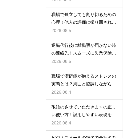
職場で孤立しても割り切るための
心理！他人の評価に振り回されな
いための術
2026.08.5
退職代行後に離職票が届かない時
の連絡先！スムーズに失業保険を
もらう術
2026.08.5
職場で潔癖症が抱えるストレスの
実態とは？周囲と協調しながら快
適に働く術
2026.08.4
敬語のさせていただきますの正し
い使い方！誤用しやすい表現を理
解する術
2026.08.4
ビジネスメールの宛名で会社名を