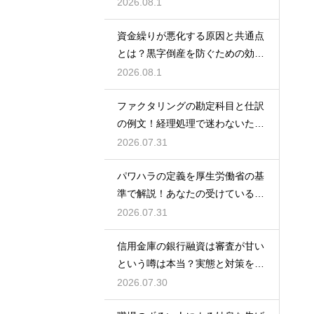
額の目安
2026.08.1
資金繰りが悪化する原因と共通点
とは？黒字倒産を防ぐための効果
的な対策
2026.08.1
ファクタリングの勘定科目と仕訳
の例文！経理処理で迷わないため
の知識
2026.07.31
パワハラの定義を厚生労働省の基
準で解説！あなたの受けている行
為は該当する？
2026.07.31
信用金庫の銀行融資は審査が甘い
という噂は本当？実態と対策を徹
底解説
2026.07.30