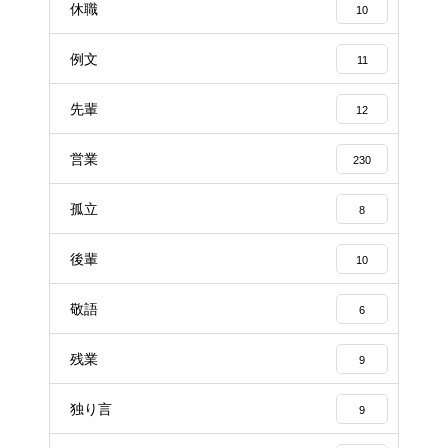
休職
10
例文
11
先輩
12
営業
230
孤立
8
後輩
10
敬語
6
残業
9
独り言
9