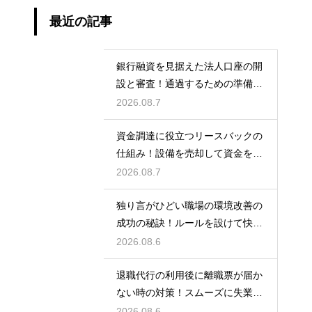
最近の記事
銀行融資を見据えた法人口座の開
設と審査！通過するための準備と
ポイント
2026.08.7
資金調達に役立つリースバックの
仕組み！設備を売却して資金を得
る方法
2026.08.7
独り言がひどい職場の環境改善の
成功の秘訣！ルールを設けて快適
な空間を作る
2026.08.6
退職代行の利用後に離職票が届か
ない時の対策！スムーズに失業保
険をもらう
2026.08.6