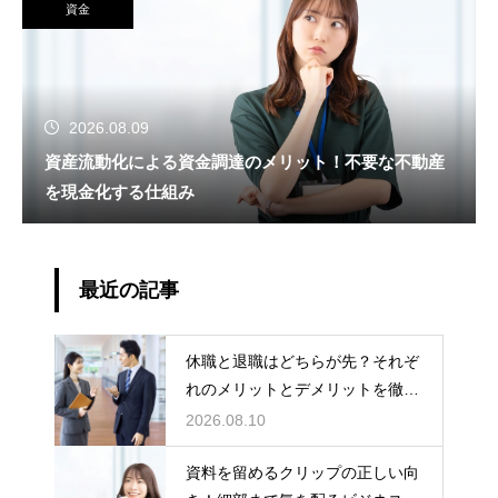
資金
2026.08.09
資産流動化による資金調達のメリット！不要な不動産
を現金化する仕組み
最近の記事
休職と退職はどちらが先？それぞ
れのメリットとデメリットを徹底
解説
2026.08.10
資料を留めるクリップの正しい向