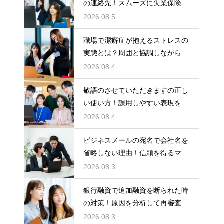
の連絡先！スムーズに失業保険を
もらう術
2026.08.5
職場で潔癖症が抱えるストレスの
実態とは？周囲と協調しながら快
適に働く術
2026.08.4
敬語のさせていただきますの正し
い使い方！誤用しやすい表現を理
解する術
2026.08.4
ビジネスメールの宛名で会社名を
省略しない理由！信頼を得るマナ
ー
2026.08.3
銀行融資で追加融資を断られた時
の対策！原因を分析して再審査を
狙う
2026.08.3