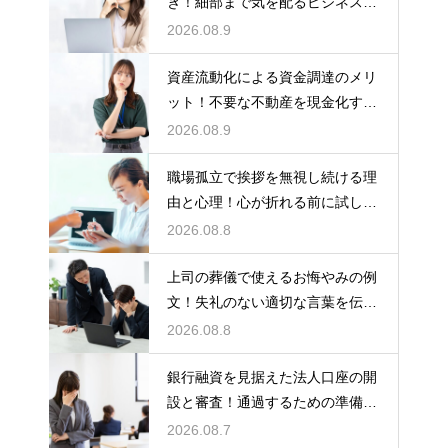
き！細部まで気を配るビジネスマ
ナーの基本
2026.08.9
資産流動化による資金調達のメリ
ット！不要な不動産を現金化する
仕組み
2026.08.9
職場孤立で挨拶を無視し続ける理
由と心理！心が折れる前に試した
い関係改善策
2026.08.8
上司の葬儀で使えるお悔やみの例
文！失礼のない適切な言葉を伝え
る例文
2026.08.8
銀行融資を見据えた法人口座の開
設と審査！通過するための準備と
ポイント
2026.08.7