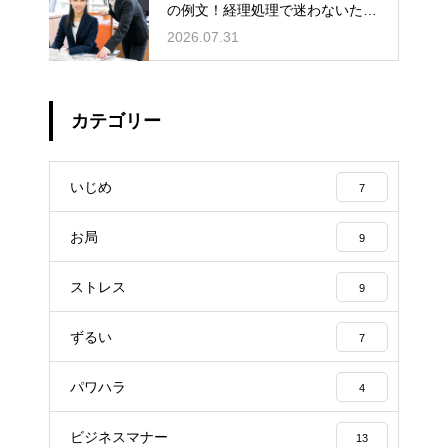
の例文！経理処理で迷わないため
の知識
2026.07.31
カテゴリー
いじめ
7
お局
9
ストレス
9
ずるい
7
パワハラ
4
ビジネスマナー
13