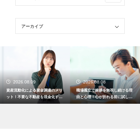
アーカイブ
2026.08.09
2026.08.08
資産流動化による資金調達のメリ
職場孤立で挨拶を無視し続ける理
ット！不要な不動産を現金化する
由と心理！心が折れる前に試した
仕組み
い関係改善策