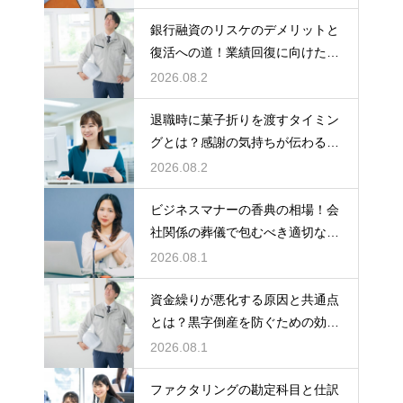
銀行融資のリスケのデメリットと
復活への道！業績回復に向けた事
業計画
2026.08.2
退職時に菓子折りを渡すタイミン
グとは？感謝の気持ちが伝わる正
しいマナー
2026.08.2
ビジネスマナーの香典の相場！会
社関係の葬儀で包むべき適切な金
額の目安
2026.08.1
資金繰りが悪化する原因と共通点
とは？黒字倒産を防ぐための効果
的な対策
2026.08.1
ファクタリングの勘定科目と仕訳