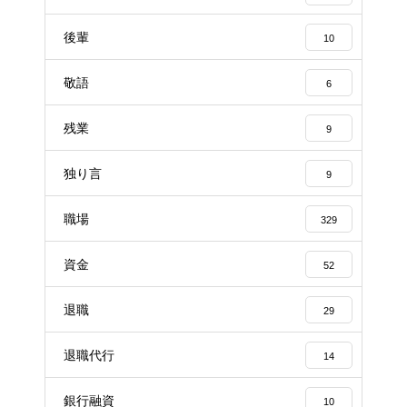
後輩
10
敬語
6
残業
9
独り言
9
職場
329
資金
52
退職
29
退職代行
14
銀行融資
10