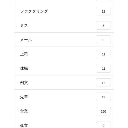
ファクタリング
12
ミス
8
メール
9
上司
11
休職
11
例文
12
先輩
12
営業
230
孤立
9