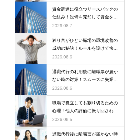
資金調達に役立つリースバックの
仕組み！設備を売却して資金を得
る方法
2026.08.7
独り言がひどい職場の環境改善の
成功の秘訣！ルールを設けて快適
な空間を作る
2026.08.6
退職代行の利用後に離職票が届か
ない時の対策！スムーズに失業保
険をもらう
2026.08.6
職場で孤立しても割り切るための
心理！他人の評価に振り回されな
いための術
2026.08.5
退職代行後に離職票が届かない時