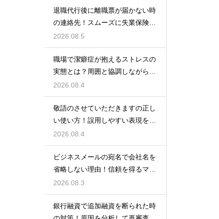
退職代行後に離職票が届かない時
の連絡先！スムーズに失業保険を
もらう術
2026.08.5
職場で潔癖症が抱えるストレスの
実態とは？周囲と協調しながら快
適に働く術
2026.08.4
敬語のさせていただきますの正し
い使い方！誤用しやすい表現を理
解する術
2026.08.4
ビジネスメールの宛名で会社名を
省略しない理由！信頼を得るマナ
ー
2026.08.3
銀行融資で追加融資を断られた時
の対策！原因を分析して再審査を