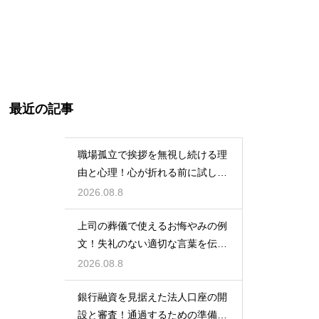
最近の記事
職場孤立で挨拶を無視し続ける理
由と心理！心が折れる前に試した
い関係改善策
2026.08.8
上司の葬儀で使えるお悔やみの例
文！失礼のない適切な言葉を伝え
る例文
2026.08.8
銀行融資を見据えた法人口座の開
設と審査！通過するための準備と