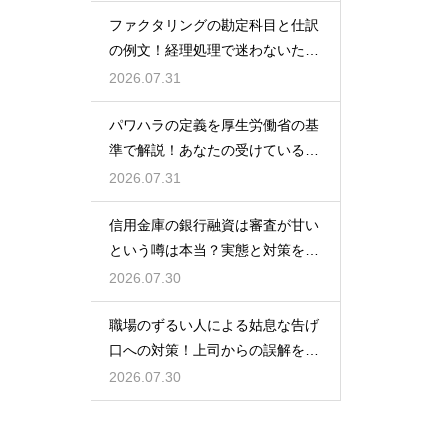
ファクタリングの勘定科目と仕訳
の例文！経理処理で迷わないため
の知識
2026.07.31
パワハラの定義を厚生労働省の基
準で解説！あなたの受けている行
為は該当する？
2026.07.31
信用金庫の銀行融資は審査が甘い
という噂は本当？実態と対策を徹
底解説
2026.07.30
職場のずるい人による姑息な告げ
口への対策！上司からの誤解を解
いて自分の身の潔白を証明する手
2026.07.30
順