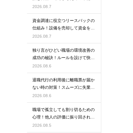
ポイント
2026.08.7
資金調達に役立つリースバックの
仕組み！設備を売却して資金を得
る方法
2026.08.7
独り言がひどい職場の環境改善の
成功の秘訣！ルールを設けて快適
な空間を作る
2026.08.6
退職代行の利用後に離職票が届か
ない時の対策！スムーズに失業保
険をもらう
2026.08.6
職場で孤立しても割り切るための
心理！他人の評価に振り回されな
いための術
2026.08.5