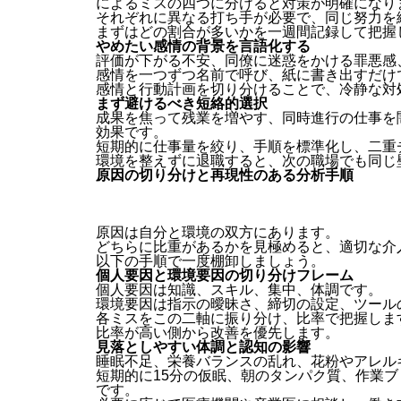
によるミスの四つに分けると対策が明確になり
それぞれに異なる打ち手が必要で、同じ努力を
まずはどの割合が多いかを一週間記録して把握
やめたい感情の背景を言語化する
評価が下がる不安、同僚に迷惑をかける罪悪感
感情を一つずつ名前で呼び、紙に書き出すだけ
感情と行動計画を切り分けることで、冷静な対
まず避けるべき短絡的選択
成果を焦って残業を増やす、同時進行の仕事を
効果です。
短期的に仕事量を絞り、手順を標準化し、二重
環境を整えずに退職すると、次の職場でも同じ
原因の切り分けと再現性のある分析手順
原因は自分と環境の双方にあります。
どちらに比重があるかを見極めると、適切な介
以下の手順で一度棚卸しましょう。
個人要因と環境要因の切り分けフレーム
個人要因は知識、スキル、集中、体調です。
環境要因は指示の曖昧さ、締切の設定、ツール
各ミスをこの二軸に振り分け、比率で把握しま
比率が高い側から改善を優先します。
見落としやすい体調と認知の影響
睡眠不足、栄養バランスの乱れ、花粉やアレル
短期的に15分の仮眠、朝のタンパク質、作業
です。