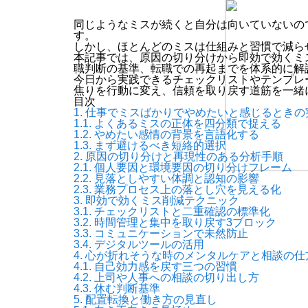
同じようなミスが続くと自分は向いていないの
す。
しかし、ほとんどのミスは仕組みと習慣で減ら
本記事では、原因の切り分けから即効で効くミ
職判断の基準、転職での再起までを体系的に解
今日から実践できるチェックリストやテンプレ
焦りを行動に変え、信頼を取り戻す道筋を一緒
目次
1.
仕事でミスばかりでやめたいと感じるときの
1.1.
よくあるミスの正体を四分類で捉える
1.2.
やめたい感情の背景を言語化する
1.3.
まず避けるべき短絡的選択
2.
原因の切り分けと再現性のある分析手順
2.1.
個人要因と環境要因の切り分けフレーム
2.2.
見落としやすい体調と認知の影響
2.3.
業務プロセス上の落とし穴を見える化
3.
即効で効くミス削減テクニック
3.1.
チェックリストと二重確認の標準化
3.2.
時間管理と集中を取り戻す3ブロック
3.3.
コミュニケーションで未然防止
3.4.
デジタルツールの活用
4.
心が折れそうな時のメンタルケアと相談の仕
4.1.
自己効力感を戻す三つの習慣
4.2.
上司や人事への相談の切り出し方
4.3.
休む判断基準
5.
配置転換と働き方の見直し