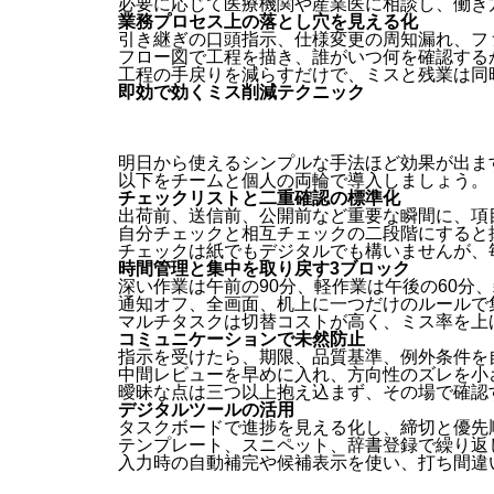
必要に応じて医療機関や産業医に相談し、働き
業務プロセス上の落とし穴を見える化
引き継ぎの口頭指示、仕様変更の周知漏れ、フ
フロー図で工程を描き、誰がいつ何を確認する
工程の手戻りを減らすだけで、ミスと残業は同
即効で効くミス削減テクニック
明日から使えるシンプルな手法ほど効果が出ま
以下をチームと個人の両輪で導入しましょう。
チェックリストと二重確認の標準化
出荷前、送信前、公開前など重要な瞬間に、項
自分チェックと相互チェックの二段階にすると
チェックは紙でもデジタルでも構いませんが、
時間管理と集中を取り戻す3ブロック
深い作業は午前の90分、軽作業は午後の60分
通知オフ、全画面、机上に一つだけのルールで
マルチタスクは切替コストが高く、ミス率を上
コミュニケーションで未然防止
指示を受けたら、期限、品質基準、例外条件を
中間レビューを早めに入れ、方向性のズレを小
曖昧な点は三つ以上抱え込まず、その場で確認
デジタルツールの活用
タスクボードで進捗を見える化し、締切と優先
テンプレート、スニペット、辞書登録で繰り返
入力時の自動補完や候補表示を使い、打ち間違