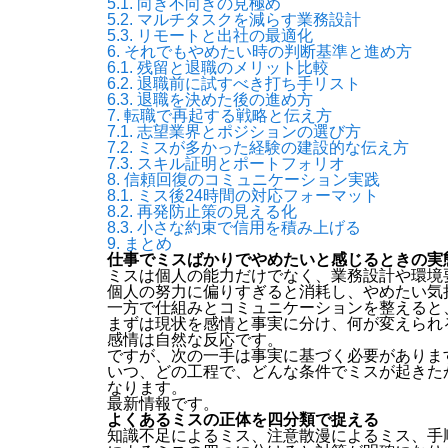
5.1.
向き不向きの見極め
5.2.
マルチタスクを減らす業務設計
5.3.
リモートと出社の最適化
6.
それでもやめたい時の判断基準と進め方
6.1.
残留と退職のメリット比較
6.2.
退職前に試すべき打ち手リスト
6.3.
退職を決めた後の進め方
7.
転職で再起する戦略と伝え方
7.1.
志望業界とポジションの選び方
7.2.
ミスが多かった経験の建設的な伝え方
7.3.
スキル証明とポートフォリオ
8.
信頼回復のコミュニケーション実践
8.1.
ミス後24時間の対応フォーマット
8.2.
再発防止策の見える化
8.3.
小さな約束で信用を積み上げる
9.
まとめ
仕事でミスばかりでやめたいと感じるときの実
ミスは個人の能力だけでなく、業務設計や環境
個人の努力に偏りすぎると消耗し、やめたい気
一方で仕組みとコミュニケーションを整えると
まずは現状を感情と事実に分け、何が変えられ
感情は自然な反応です。
ですが、次の一手は事実に基づく必要がありま
いつ、どの工程で、どんな条件でミスが起きた
なります。
最新情報です。
よくあるミスの正体を四分類で捉える
知識不足によるミス、注意散漫によるミス、手