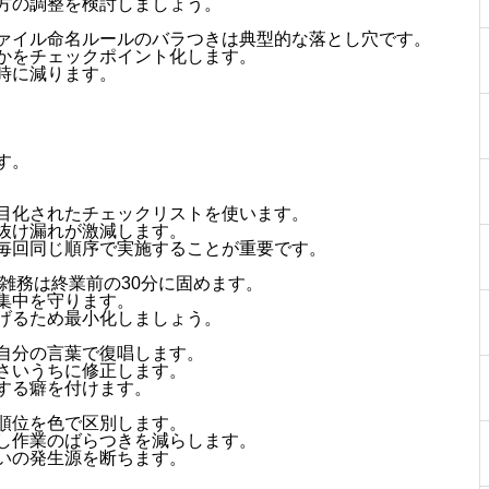
方の調整を検討しましょう。
ァイル命名ルールのバラつきは典型的な落とし穴です。
かをチェックポイント化します。
時に減ります。
す。
目化されたチェックリストを使います。
抜け漏れが激減します。
毎回同じ順序で実施することが重要です。
、雑務は終業前の30分に固めます。
集中を守ります。
げるため最小化しましょう。
自分の言葉で復唱します。
さいうちに修正します。
する癖を付けます。
順位を色で区別します。
し作業のばらつきを減らします。
いの発生源を断ちます。