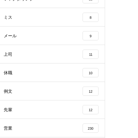
ミス
8
メール
9
上司
11
休職
10
例文
12
先輩
12
営業
230