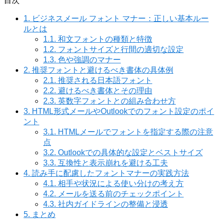
目次
1.
ビジネスメール フォント マナー：正しい基本ルー
ルとは
1.1.
和文フォントの種類と特徴
1.2.
フォントサイズと行間の適切な設定
1.3.
色や強調のマナー
2.
推奨フォントと避けるべき書体の具体例
2.1.
推奨される日本語フォント
2.2.
避けるべき書体とその理由
2.3.
英数字フォントとの組み合わせ方
3.
HTML形式メールやOutlookでのフォント設定のポイ
ント
3.1.
HTMLメールでフォントを指定する際の注意
点
3.2.
Outlookでの具体的な設定とベストサイズ
3.3.
互換性と表示崩れを避ける工夫
4.
読み手に配慮したフォントマナーの実践方法
4.1.
相手や状況による使い分けの考え方
4.2.
メールを送る前のチェックポイント
4.3.
社内ガイドラインの整備と浸透
5.
まとめ