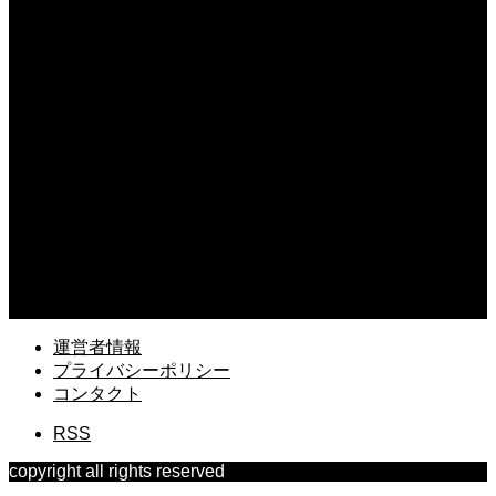
銀行融資を見据えた法人口座の開設と審査！通過するための準備とポイント
2026.08.07
資金調達に役立つリースバックの仕組み！設備を売却して資金を得る方法
2026.08.06
独り言がひどい職場の環境改善の成功の秘訣！ルールを設けて快適な空間を作る
2026.08.06
退職代行の利用後に離職票が届かない時の対策！スムーズに失業保険をもらう
2026.08.05
職場で孤立しても割り切るための心理！他人の評価に振り回されないための術
運営者情報
プライバシーポリシー
コンタクト
RSS
copyright all rights reserved