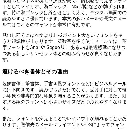
最新のビジネス環境で互換性が高く、信頼感を与えるフォン
トとしてメイリオ、游ゴシック、MS 明朝などが挙げられま
す。特に游ゴシックは線がほどよく太く、デジタル画面での
読みやすさに優れています。本文の多いメールや長文のメー
ルではこれらのフォントが非常に有効です。
見出し部分には本文より1〜2ポイント大きいフォントを使
うと視認性が上がります。英数字を多く使うメールでは、英
字フォントもArial や Segoe UI、あるいは最近標準になりつ
つある新しいサンセリフ体との組み合わせが良くなじみま
す。
避けるべき書体とその理由
装飾書体、筆書体、手書き風フォントなどはビジネルメール
には不向きです。読みづらさだけでなく、受け手に対して軽
い印象や非専門的な印象を与えることがあります。また、細
すぎる線のフォントは小さいサイズだとつぶれやすくなりま
す。
また、フォントを変えることでレイアウトが崩れることがあ
ります。送信先のメールクライアントやOSによってフォン