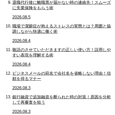
退職代行後に離職票が届かない時の連絡先！スムーズ
に失業保険をもらう術
2026.08.5
職場で潔癖症が抱えるストレスの実態とは？周囲と協
調しながら快適に働く術
2026.08.4
敬語のさせていただきますの正しい使い方！誤用しや
すい表現を理解する術
2026.08.4
ビジネスメールの宛名で会社名を省略しない理由！信
頼を得るマナー
2026.08.3
銀行融資で追加融資を断られた時の対策！原因を分析
して再審査を狙う
2026.08.3