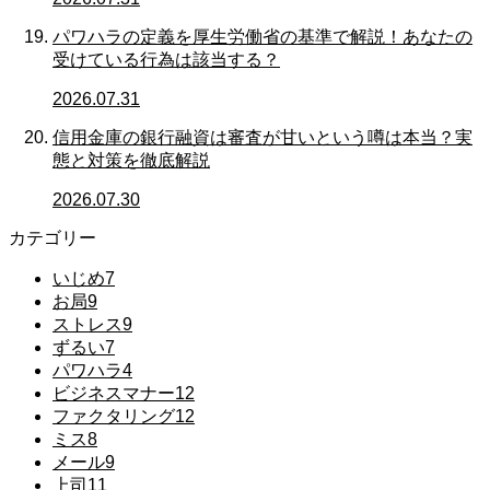
パワハラの定義を厚生労働省の基準で解説！あなたの
受けている行為は該当する？
2026.07.31
信用金庫の銀行融資は審査が甘いという噂は本当？実
態と対策を徹底解説
2026.07.30
カテゴリー
いじめ
7
お局
9
ストレス
9
ずるい
7
パワハラ
4
ビジネスマナー
12
ファクタリング
12
ミス
8
メール
9
上司
11