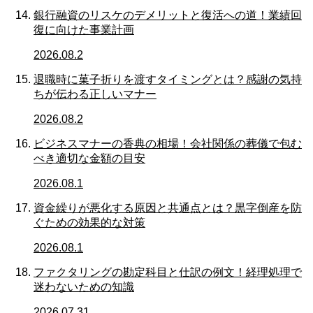
銀行融資のリスケのデメリットと復活への道！業績回
復に向けた事業計画
2026.08.2
退職時に菓子折りを渡すタイミングとは？感謝の気持
ちが伝わる正しいマナー
2026.08.2
ビジネスマナーの香典の相場！会社関係の葬儀で包む
べき適切な金額の目安
2026.08.1
資金繰りが悪化する原因と共通点とは？黒字倒産を防
ぐための効果的な対策
2026.08.1
ファクタリングの勘定科目と仕訳の例文！経理処理で
迷わないための知識
2026.07.31